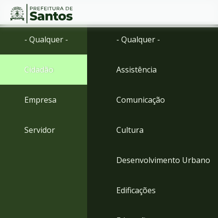
Ir
Conteúdo
- Qualquer -
- Qualquer -
para
o
conteúdo
Cidadão
Assistência
1
Ir
para
Empresa
Comunicação
o
menu
2
Servidor
Cultura
Ir
para
busca
Desenvolvimento Urbano
3
Ir
para
Edificações
o
rodapé