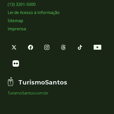
Sociais
(13) 3201-5000
Lei de Acesso à Informação
Sitemap
Imprensa
TurismoSantos
TurismoSantos.com.br