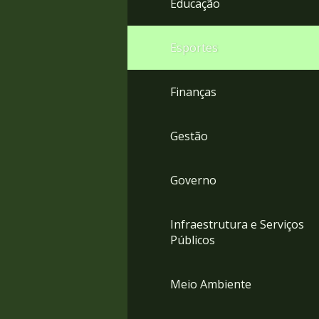
Educação
4
Acessibilidade
5
Esportes
Finanças
Gestão
Governo
Infraestrutura e Serviços
Públicos
Meio Ambiente