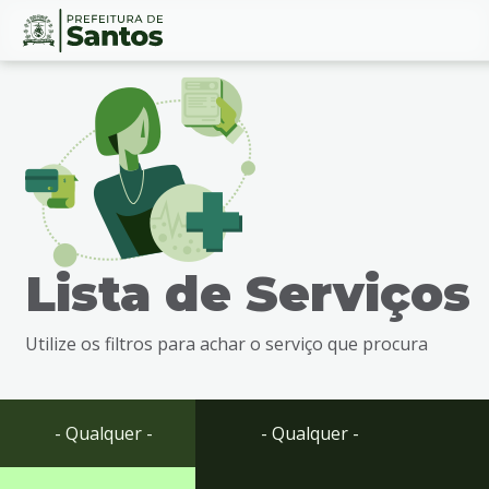
Ir
Conteúdo
para
o
conteúdo
1
Ir
para
o
menu
Lista de Serviços
2
Ir
para
Utilize os filtros para achar o serviço que procura
busca
3
Ir
para
- Qualquer -
- Qualquer -
o
rodapé