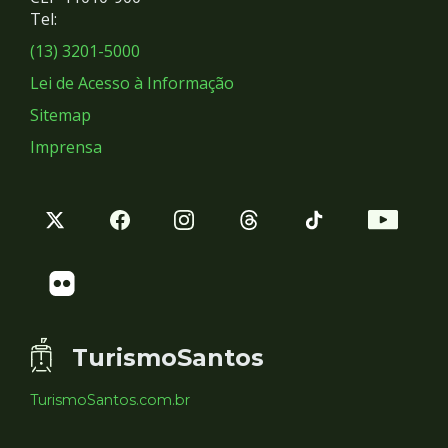
Redes
Tel:
Sociais
(13) 3201-5000
Lei de Acesso à Informação
Sitemap
Imprensa
TurismoSantos
TurismoSantos.com.br