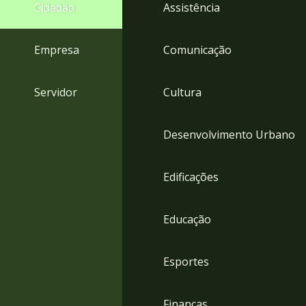
4
Cidadão
Assistência
Acessibilidade
5
Empresa
Comunicação
Servidor
Cultura
Desenvolvimento Urbano
Edificações
Educação
Esportes
Finanças