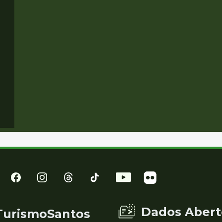
Dados Abert
TurismoSantos