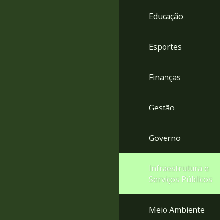
4
Educação
Acessibilidade
5
Esportes
Finanças
Gestão
Governo
Infraestrutura e
Serviços Públicos
Meio Ambiente