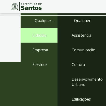
Ir
Conteúdo
- Qualquer -
- Qualquer -
para
o
conteúdo
Cidadão
Assistência
1
Ir
para
Empresa
Comunicação
o
menu
2
Servidor
Cultura
Ir
para
busca
Desenvolvimento
3
Urbano
Ir
para
o
Edificações
rodapé