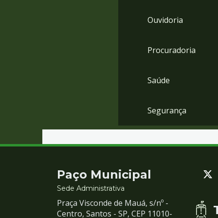
Ouvidoria
Procuradoria
Saúde
Segurança
Contato
Paço Municipal
e
Sede Administrativa
Praça Visconde de Mauá, s/nº -
Redes
Centro, Santos - SP, CEP 11010-