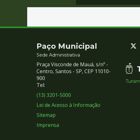
Contato
Paço Municipal
e
Sede Administrativa
Praça Visconde de Mauá, s/nº -
Redes
Centro, Santos - SP, CEP 11010-
900
Turis
Sociais
Tel:
(13) 3201-5000
Lei de Acesso à Informação
Sitemap
Imprensa