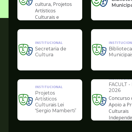
Ilustração
cultura, Projetos
Municip
da
Artísticos
pagina
Culturais e
de
Artísticas das
Cultura
Periferias
INSTITUCIONAL
INSTITUCION
Secretaria de
Biblioteca
Ilustração
Ilustração
Cultura
Municipai
da
da
pagina
pagina
de
de
Cultura
Cultura
INSTITUCION
FACULT - 
INSTITUCIONAL
2026
Projetos
Concurso 
Artísticos
Ilustração
Ilustração
Apoio a Pr
Culturais Lei
da
da
'Sergio Mamberti’
Culturais
pagina
pagina
Independe
de
de
Cultura
Cultura