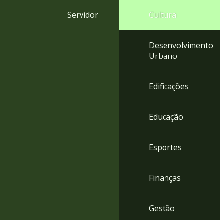
4
Servidor
Cultura
Acessibilidade
5
Desenvolvimento
Urbano
Edificações
Educação
Esportes
Finanças
Gestão