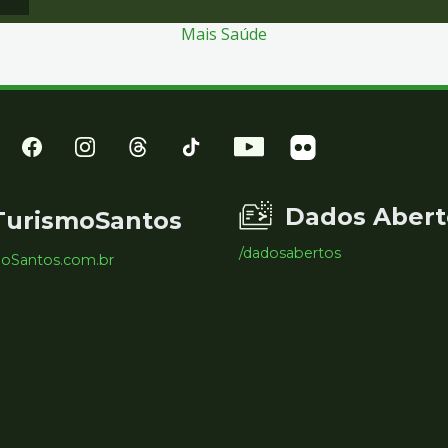
Mais Saúde
Dados Abert
TurismoSantos
/dadosabertos
moSantos.com.br