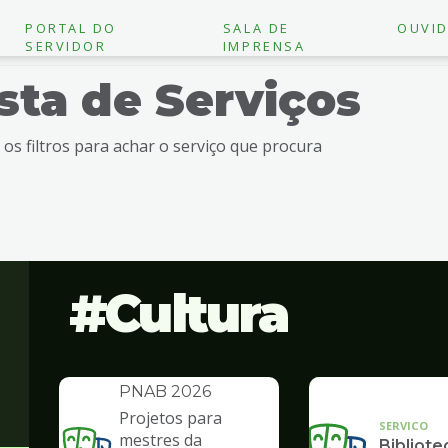
PORTAL DO
SALA DE
OUVID
SERVIDOR
IMPRENSA
ista de Serviços
e os filtros para achar o serviço que procura
Cultura
INSTITUCIONAL
Política Nacional
Aldir Blanc -
PNAB 2026
Projetos para
SERVICO
mestres da
Bibliote