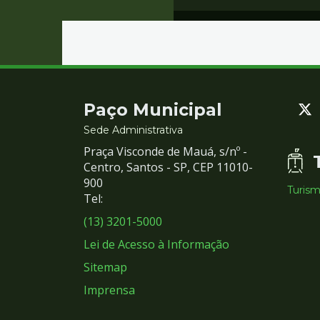
Contato
Paço Municipal
e
Sede Administrativa
Praça Visconde de Mauá, s/nº -
Redes
Centro, Santos - SP, CEP 11010-
900
Turis
Sociais
Tel:
(13) 3201-5000
Lei de Acesso à Informação
Sitemap
Imprensa