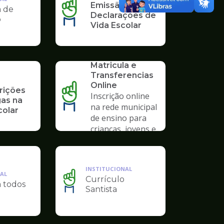
Emissão de
a de
Declarações de
o
Vida Escolar
SERVICO
Solicitação de
Matricula e
Transferencias
Online
rições
Inscrição online
gas na
na rede municipal
colar
de ensino para
crianças, jovens e
adultos
INSTITUCIONAL
AL
Currículo
a todos
Ilustração
Santista
da
pagina
de