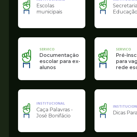
Escolas
Secretari
Ilustração
Ilustração
municipais
Educaçã
da
da
pagina
pagina
de
de
Educação
Educação
SERVICO
SERVICO
Documentação
Pré-insc
escolar para ex-
para va
alunos
rede es
INSTITUCIONAL
INSTITUCION
Caça Palavras -
Dicas Par
Ilustração
Ilustração
José Bonifácio
da
da
pagina
pagina
de
de