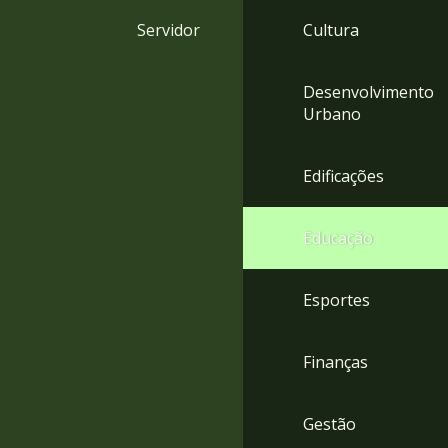
4
Servidor
Cultura
Acessibilidade
5
Desenvolvimento
Urbano
Edificações
Educação
Esportes
Finanças
Gestão