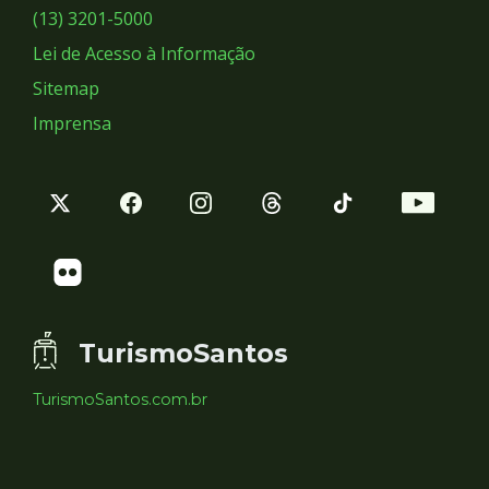
Sociais
(13) 3201-5000
Lei de Acesso à Informação
Sitemap
Imprensa
TurismoSantos
TurismoSantos.com.br