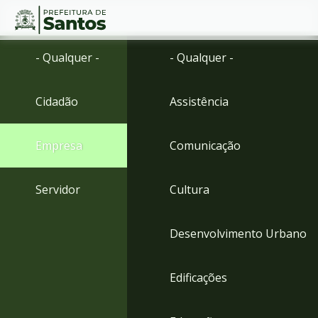
Ir
Conteúdo
- Qualquer -
- Qualquer -
para
o
conteúdo
Cidadão
Assistência
1
Ir
para
Empresa
Comunicação
o
menu
2
Servidor
Cultura
Ir
para
busca
Desenvolvimento Urbano
3
Ir
para
Edificações
o
rodapé