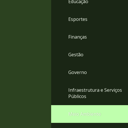
Educação
4
Acessibilidade
5
Esportes
Finanças
Gestão
Governo
Infraestrutura e Serviços
Públicos
Meio Ambiente