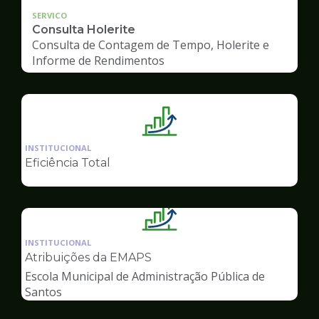
SERVICO
Consulta Holerite
Consulta de Contagem de Tempo, Holerite e
Informe de Rendimentos
Ilustração
da
INSTITUCIONAL
pagina
Eficiência Total
de
Gestão
Ilustração
da
INSTITUCIONAL
pagina
Atribuições da EMAPS
de
Escola Municipal de Administração Pública de
Gestão
Santos