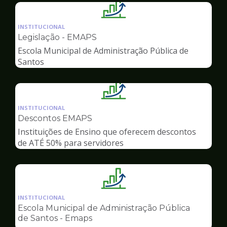
Ilustração
da
INSTITUCIONAL
pagina
Legislação - EMAPS
de
Escola Municipal de Administração Pública de
Gestão
Santos
Ilustração
da
INSTITUCIONAL
pagina
Descontos EMAPS
de
Instituições de Ensino que oferecem descontos
Gestão
de ATÉ 50% para servidores
Ilustração
da
INSTITUCIONAL
pagina
Escola Municipal de Administração Pública
de
de Santos - Emaps