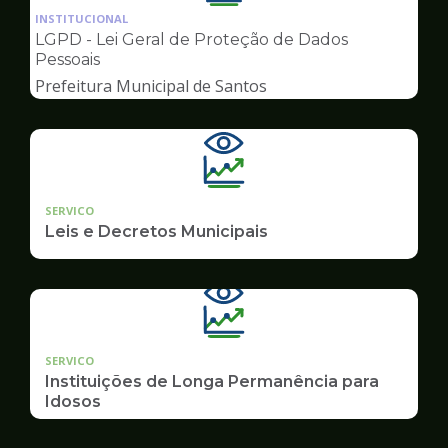
da
INSTITUCIONAL
pagina
LGPD - Lei Geral de Proteção de Dados
de
Pessoais
Transparência
Prefeitura Municipal de Santos
SERVICO
Leis e Decretos Municipais
SERVICO
Instituições de Longa Permanência para
Idosos