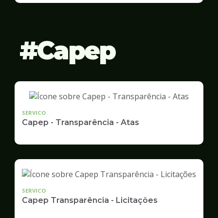
Gestão
Capep
SERVICO
Capep - Transparência - Atas
SERVICO
Capep Transparência - Licitações