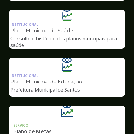
Ilustração
da
INSTITUCIONAL
pagina
Plano Municipal de Saúde
de
Consulte o histórico dos planos muncipais para
Transparência
saúde
Ilustração
da
INSTITUCIONAL
pagina
Plano Municipal de Educação
de
Prefeitura Municipal de Santos
Transparência
SERVICO
Plano de Metas