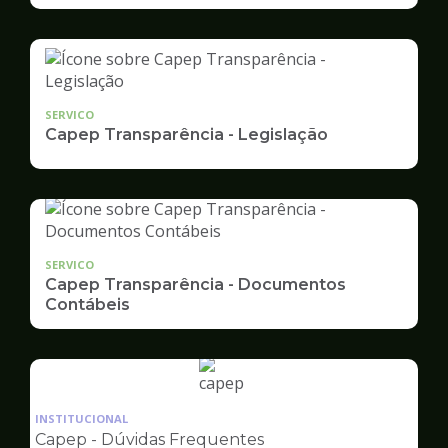
SERVICO
Capep Transparência - Legislação
SERVICO
Capep Transparência - Documentos
Contábeis
Ilustração
da
INSTITUCIONAL
pagina
Capep - Dúvidas Frequentes