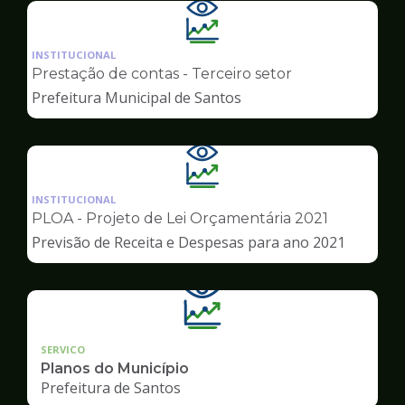
Ilustração
da
INSTITUCIONAL
pagina
Prestação de contas - Terceiro setor
de
Prefeitura Municipal de Santos
Transparência
Ilustração
da
INSTITUCIONAL
pagina
PLOA - Projeto de Lei Orçamentária 2021
de
Previsão de Receita e Despesas para ano 2021
Transparência
SERVICO
Planos do Município
Prefeitura de Santos