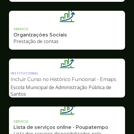
SERVICO
Organizações Sociais
Prestação de contas
Ilustração
da
INSTITUCIONAL
pagina
Incluir Curso no Histórico Funcional - Emaps
de
Escola Municipal de Administração Pública de
Gestão
Santos
SERVICO
Lista de serviços online - Poupatempo
Lista dos serviços disponibilizados pelo