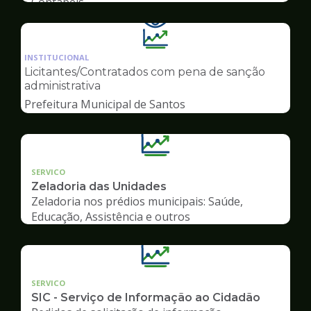
Contábeis
Ilustração
da
INSTITUCIONAL
pagina
Licitantes/Contratados com pena de sanção
de
administrativa
Transparência
Prefeitura Municipal de Santos
SERVICO
Zeladoria das Unidades
Zeladoria nos prédios municipais: Saúde,
Educação, Assistência e outros
SERVICO
SIC - Serviço de Informação ao Cidadão