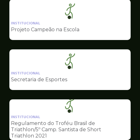
Ilustração
da
INSTITUCIONAL
pagina
Projeto Campeão na Escola
de
Esportes
Ilustração
da
INSTITUCIONAL
pagina
Secretaria de Esportes
de
Esportes
Ilustração
da
INSTITUCIONAL
pagina
Regulamento do Troféu Brasil de
de
Triathlon/5º Camp. Santista de Short
Esportes
Triathlon 2021