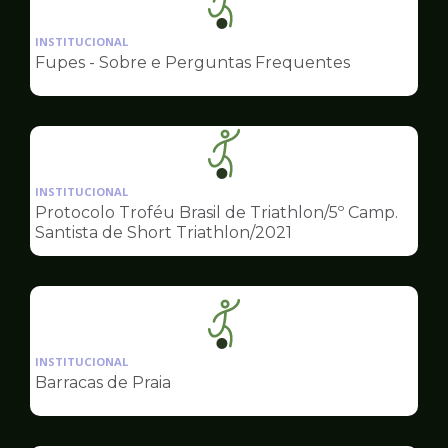
Ilustração
da
INSTITUCIONAL
pagina
Fupes - Sobre e Perguntas Frequentes
de
Esportes
Ilustração
da
INSTITUCIONAL
pagina
Protocolo Troféu Brasil de Triathlon/5º Camp.
de
Santista de Short Triathlon/2021
Esportes
Ilustração
da
INSTITUCIONAL
pagina
Barracas de Praia
de
Esportes