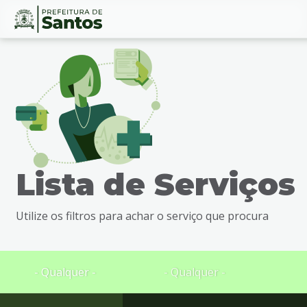
Ir
Conteúdo
para
o
conteúdo
1
Ir
para
o
menu
Lista de Serviços
2
Ir
para
Utilize os filtros para achar o serviço que procura
busca
3
Ir
para
- Qualquer -
- Qualquer -
o
rodapé