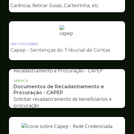
de
Carência, Retirar Guias, Carteirinha, etc
Capep
Ilustração
da
INSTITUCIONAL
pagina
Capep - Sentenças do Tribunal de Contas
de
Capep
SERVICO
Documentos de Recadastramento e
Procuração - CAPEP
Solicitar recadastramento de beneficiários e
procuração