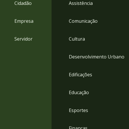
4
Cidadão
Assistência
Acessibilidade
5
Empresa
Comunicação
Servidor
Cultura
Desenvolvimento Urbano
Edificações
Educação
Esportes
Finanças