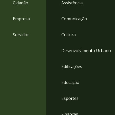
4
Cidadão
Assistência
Acessibilidade
5
Empresa
Comunicação
Servidor
Cultura
Desenvolvimento Urbano
Edificações
Educação
Esportes
Finanças