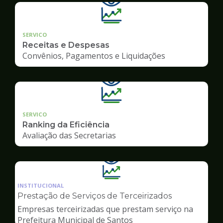
SERVICO
Receitas e Despesas
Convênios, Pagamentos e Liquidações
SERVICO
Ranking da Eficiência
Avaliação das Secretarias
Ilustração
da
INSTITUCIONAL
pagina
Prestação de Serviços de Terceirizados
de
Empresas terceirizadas que prestam serviço na
Transparência
Prefeitura Municipal de Santos