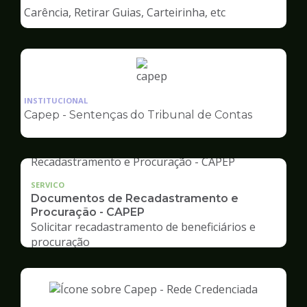
de
Carência, Retirar Guias, Carteirinha, etc
Capep
Ilustração
da
INSTITUCIONAL
pagina
Capep - Sentenças do Tribunal de Contas
de
Capep
SERVICO
Documentos de Recadastramento e
Procuração - CAPEP
Solicitar recadastramento de beneficiários e
procuração