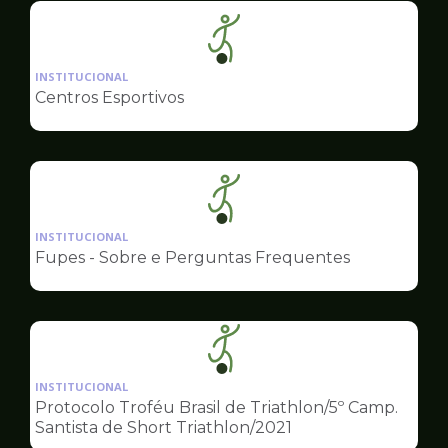
Ilustração
da
INSTITUCIONAL
pagina
Centros Esportivos
de
Esportes
Ilustração
da
INSTITUCIONAL
pagina
Fupes - Sobre e Perguntas Frequentes
de
Esportes
Ilustração
da
INSTITUCIONAL
pagina
Protocolo Troféu Brasil de Triathlon/5º Camp.
de
Santista de Short Triathlon/2021
Esportes