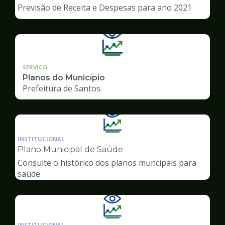
de
Previsão de Receita e Despesas para ano 2021
Transparência
SERVICO
Planos do Município
Prefeitura de Santos
Ilustração
da
INSTITUCIONAL
pagina
Plano Municipal de Saúde
de
Consulte o histórico dos planos muncipais para
Transparência
saúde
Ilustração
da
INSTITUCIONAL