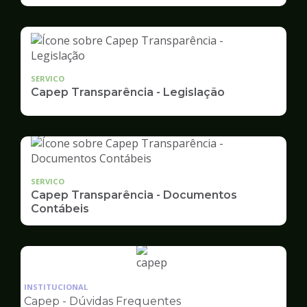
SERVICO
Capep Transparência - Legislação
SERVICO
Capep Transparência - Documentos
Contábeis
Ilustração
da
INSTITUCIONAL
pagina
Capep - Dúvidas Frequentes