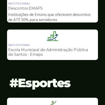
da
INSTITUCIONAL
pagina
Descontos EMAPS
de
Instituições de Ensino que oferecem descontos
Gestão
de ATÉ 50% para servidores
Ilustração
da
INSTITUCIONAL
pagina
Escola Municipal de Administração Pública
de
de Santos - Emaps
Gestão
Esportes