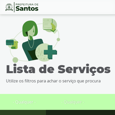
Ir
Conteúdo
para
o
conteúdo
1
Ir
para
o
menu
Lista de Serviços
2
Ir
para
Utilize os filtros para achar o serviço que procura
busca
3
Ir
para
- Qualquer -
- Qualquer -
o
rodapé