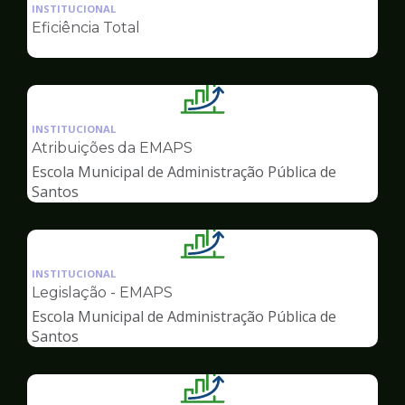
da
INSTITUCIONAL
pagina
Eficiência Total
de
Gestão
Ilustração
da
INSTITUCIONAL
pagina
Atribuições da EMAPS
de
Escola Municipal de Administração Pública de
Gestão
Santos
Ilustração
da
INSTITUCIONAL
pagina
Legislação - EMAPS
de
Escola Municipal de Administração Pública de
Gestão
Santos
Ilustração