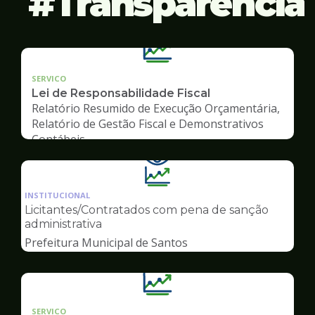
Transparência
SERVICO
Lei de Responsabilidade Fiscal
Relatório Resumido de Execução Orçamentária,
Relatório de Gestão Fiscal e Demonstrativos
Contábeis
Ilustração
da
INSTITUCIONAL
pagina
Licitantes/Contratados com pena de sanção
de
administrativa
Transparência
Prefeitura Municipal de Santos
SERVICO