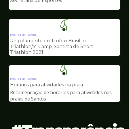
Secretaria de Esportes
de
Esportes
Ilustração
da
INSTITUCIONAL
pagina
Regulamento do Troféu Brasil de
de
Triathlon/5º Camp. Santista de Short
Esportes
Triathlon 2021
Ilustração
da
INSTITUCIONAL
pagina
Horários para atividades na praia
de
Recomendação de horários para atividades nas
Esportes
praias de Santos