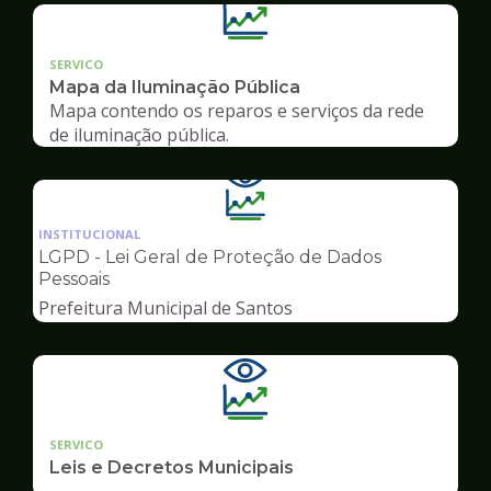
SERVICO
Mapa da Iluminação Pública
Mapa contendo os reparos e serviços da rede
de iluminação pública.
Ilustração
da
INSTITUCIONAL
pagina
LGPD - Lei Geral de Proteção de Dados
de
Pessoais
Transparência
Prefeitura Municipal de Santos
SERVICO
Leis e Decretos Municipais