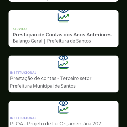
SERVICO
Prestação de Contas dos Anos Anteriores
Balanço Geral | Prefeitura de Santos
Ilustração
da
INSTITUCIONAL
pagina
Prestação de contas - Terceiro setor
de
Prefeitura Municipal de Santos
Transparência
Ilustração
da
INSTITUCIONAL
pagina
PLOA - Projeto de Lei Orçamentária 2021