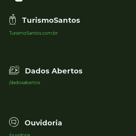
TurismoSantos
TurismoSantos.com.br
Dados Abertos
/dadosabertos
Ouvidoria
/ouvidoria