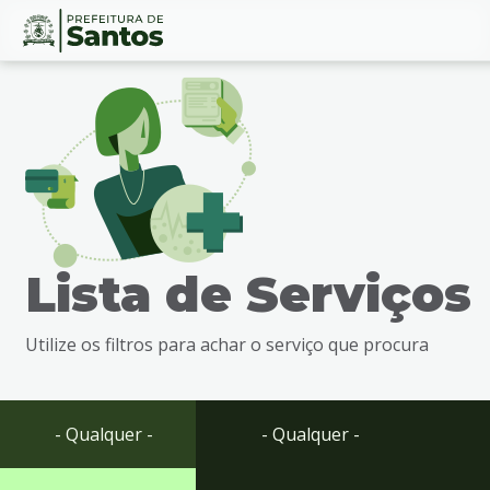
Ir
Conteúdo
para
o
conteúdo
1
Ir
para
o
menu
Lista de Serviços
2
Ir
para
Utilize os filtros para achar o serviço que procura
busca
3
Ir
para
- Qualquer -
- Qualquer -
o
rodapé