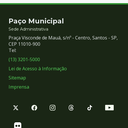
Contato
Paço Municipal
e
Sede Administrativa
Praça Visconde de Mauá, s/nº - Centro, Santos - SP,
Redes
CEP 11010-900
Tel:
Sociais
(13) 3201-5000
Lei de Acesso à Informação
Sitemap
Imprensa