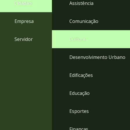
4
Cidadão
Assistência
Acessibilidade
5
Empresa
Comunicação
Servidor
Cultura
Desenvolvimento Urbano
Edificações
Educação
Esportes
Finanças