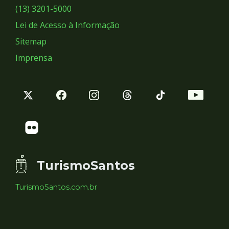
Sociais
(13) 3201-5000
Lei de Acesso à Informação
Sitemap
Imprensa
TurismoSantos
TurismoSantos.com.br