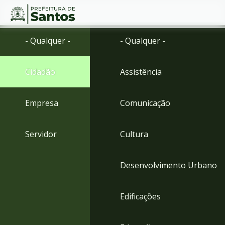
Ir
Conteúdo
- Qualquer -
- Qualquer -
para
o
conteúdo
Cidadão
Assistência
1
Ir
para
Empresa
Comunicação
o
menu
2
Servidor
Cultura
Ir
para
busca
Desenvolvimento Urbano
3
Ir
para
Edificações
o
rodapé