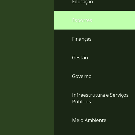
Educação
4
Acessibilidade
5
Esportes
Finanças
Gestão
Governo
Infraestrutura e Serviços
Públicos
Meio Ambiente