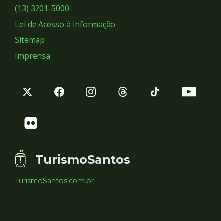
Sociais
(13) 3201-5000
Lei de Acesso à Informação
Sitemap
Imprensa
TurismoSantos
TurismoSantos.com.br