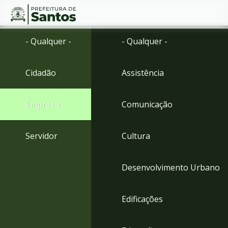
Ir
Conteúdo
- Qualquer -
- Qualquer -
para
o
conteúdo
Cidadão
Assistência
1
Ir
para
Empresa
Comunicação
o
menu
2
Servidor
Cultura
Ir
para
busca
Desenvolvimento Urbano
3
Ir
para
Edificações
o
rodapé