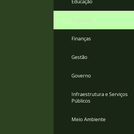
Educação
4
Acessibilidade
5
Esportes
Finanças
Gestão
Governo
Infraestrutura e Serviços
Públicos
Meio Ambiente