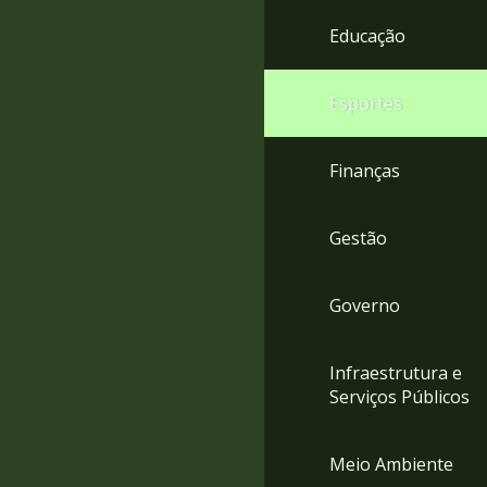
4
Educação
Acessibilidade
5
Esportes
Finanças
Gestão
Governo
Infraestrutura e
Serviços Públicos
Meio Ambiente