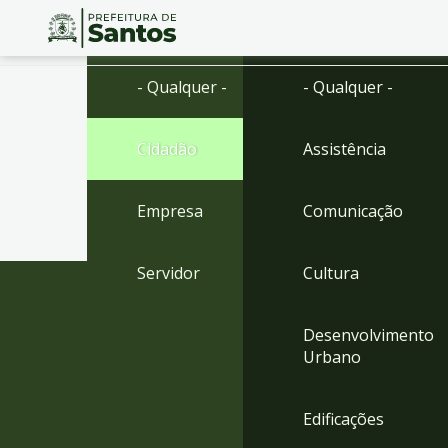
Ir
Conteúdo
- Qualquer -
- Qualquer -
para
o
conteúdo
Cidadão
Assistência
1
Ir
para
Empresa
Comunicação
o
menu
2
Servidor
Cultura
Ir
para
busca
Desenvolvimento
3
Urbano
Ir
para
o
Edificações
rodapé