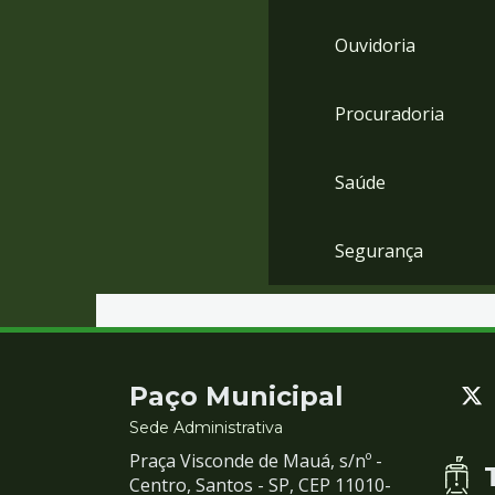
Ouvidoria
Procuradoria
Saúde
Segurança
Contato
Paço Municipal
e
Sede Administrativa
Praça Visconde de Mauá, s/nº -
Redes
Centro, Santos - SP, CEP 11010-