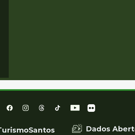
Dados Abert
TurismoSantos