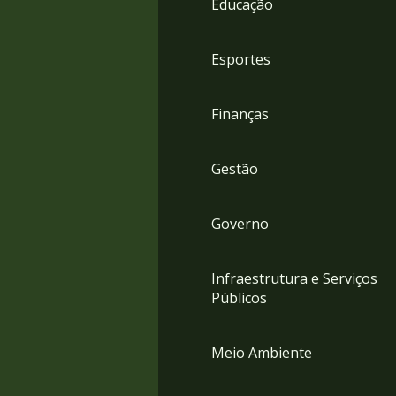
Educação
4
Acessibilidade
5
Esportes
Finanças
Gestão
Governo
Infraestrutura e Serviços
Públicos
Meio Ambiente