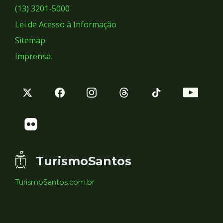
Sociais
(13) 3201-5000
Lei de Acesso à Informação
Sitemap
Imprensa
TurismoSantos
TurismoSantos.com.br