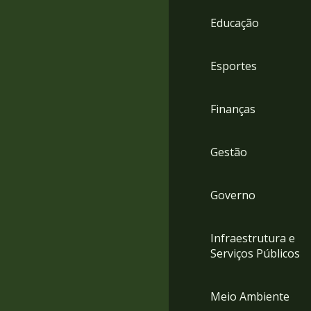
4
Educação
Acessibilidade
5
Esportes
Finanças
Gestão
Governo
Infraestrutura e
Serviços Públicos
Meio Ambiente