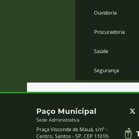
Ouvidoria
Procuradoria
Saúde
Segurança
Contato
Paço Municipal
e
Sede Administrativa
Praça Visconde de Mauá, s/nº -
Redes
Centro, Santos - SP, CEP 11010-