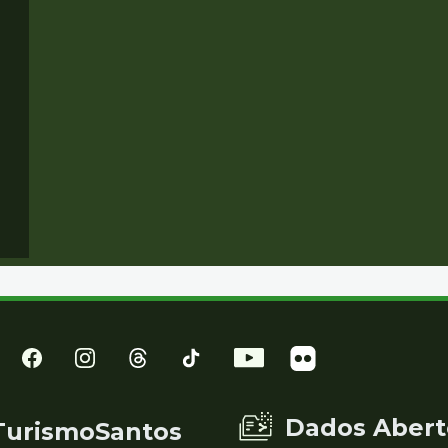
Dados Abert
TurismoSantos