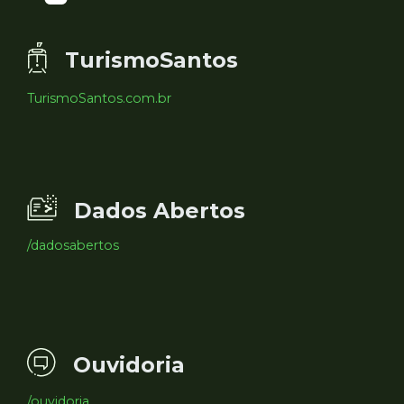
TurismoSantos
TurismoSantos.com.br
Dados Abertos
/dadosabertos
Ouvidoria
/ouvidoria