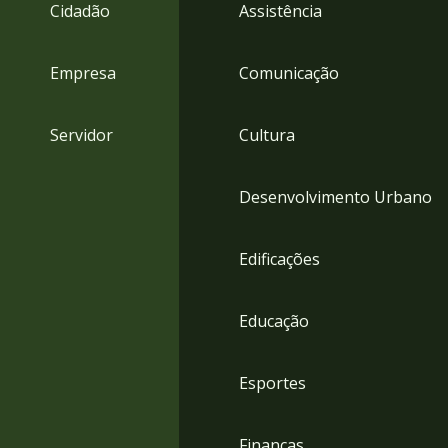
4
Cidadão
Assistência
Acessibilidade
5
Empresa
Comunicação
Servidor
Cultura
Desenvolvimento Urbano
Edificações
Educação
Esportes
Finanças