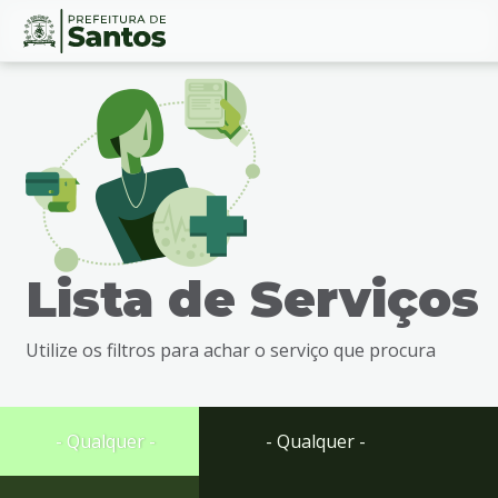
Ir
Conteúdo
para
o
conteúdo
1
Ir
para
o
menu
Lista de Serviços
2
Ir
para
Utilize os filtros para achar o serviço que procura
busca
3
Ir
para
- Qualquer -
- Qualquer -
o
rodapé