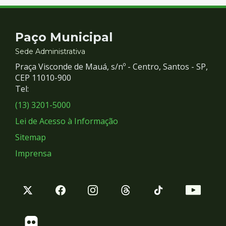
Contato
Paço Municipal
e
Sede Administrativa
Praça Visconde de Mauá, s/nº - Centro, Santos - SP,
Redes
CEP 11010-900
Tel:
Sociais
(13) 3201-5000
Lei de Acesso à Informação
Sitemap
Imprensa