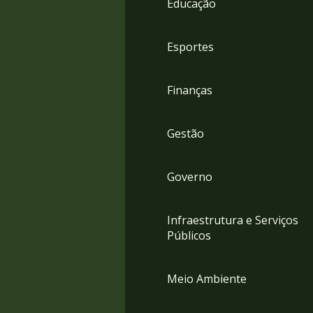
Educação
4
Acessibilidade
5
Esportes
Finanças
Gestão
Governo
Infraestrutura e Serviços
Públicos
Meio Ambiente