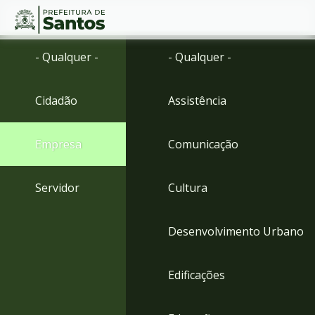
Ir
Conteúdo
- Qualquer -
- Qualquer -
para
o
conteúdo
Cidadão
Assistência
1
Ir
para
Empresa
Comunicação
o
menu
2
Servidor
Cultura
Ir
para
busca
Desenvolvimento Urbano
3
Ir
para
Edificações
o
rodapé