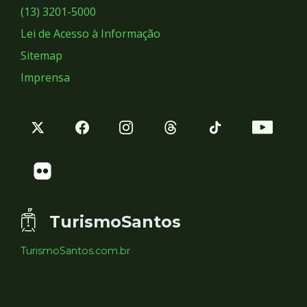
Sociais
(13) 3201-5000
Lei de Acesso à Informação
Sitemap
Imprensa
TurismoSantos
TurismoSantos.com.br