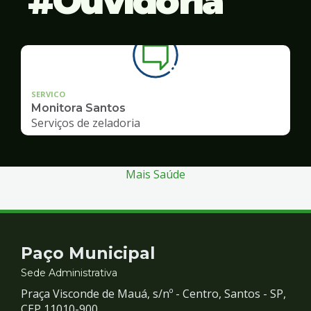
Ouvidoria
SERVICO
Monitora Santos
Serviços de zeladoria
Mais Saúde
Contato
Paço Municipal
e
Sede Administrativa
Praça Visconde de Mauá, s/nº - Centro, Santos - SP,
CEP 11010-900