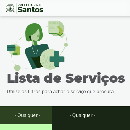
Ir
Conteúdo
para
o
conteúdo
1
Ir
para
o
menu
Lista de Serviços
2
Ir
para
Utilize os filtros para achar o serviço que procura
busca
3
Ir
para
- Qualquer -
- Qualquer -
o
rodapé