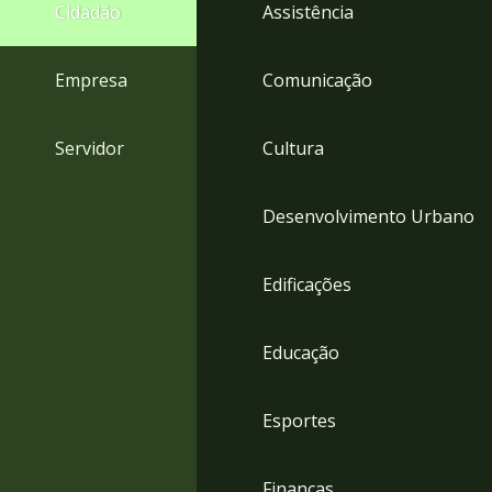
4
Cidadão
Assistência
Acessibilidade
5
Empresa
Comunicação
Servidor
Cultura
Desenvolvimento Urbano
Edificações
Educação
Esportes
Finanças