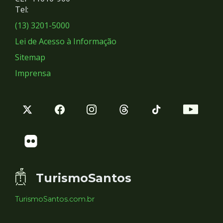
Redes
Tel:
Sociais
(13) 3201-5000
Lei de Acesso à Informação
Sitemap
Imprensa
TurismoSantos
TurismoSantos.com.br