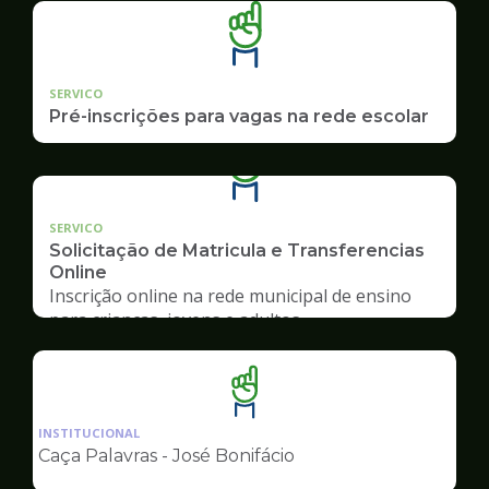
SERVICO
Pré-inscrições para vagas na rede escolar
SERVICO
Solicitação de Matricula e Transferencias
Online
Inscrição online na rede municipal de ensino
para crianças, jovens e adultos
Ilustração
da
INSTITUCIONAL
pagina
Caça Palavras - José Bonifácio
de