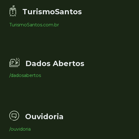
TurismoSantos
TurismoSantos.com.br
Dados Abertos
/dadosabertos
Ouvidoria
/ouvidoria