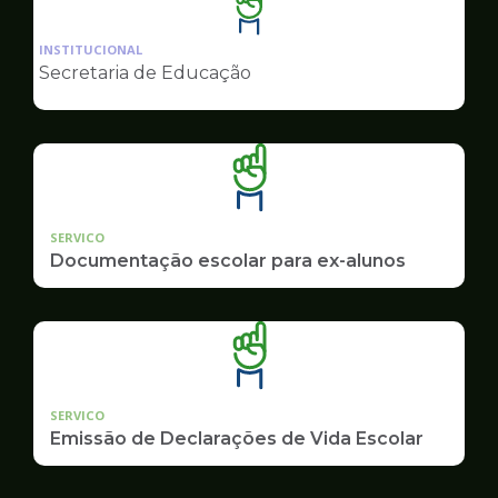
Ilustração
da
INSTITUCIONAL
pagina
Secretaria de Educação
de
Educação
SERVICO
Documentação escolar para ex-alunos
SERVICO
Emissão de Declarações de Vida Escolar