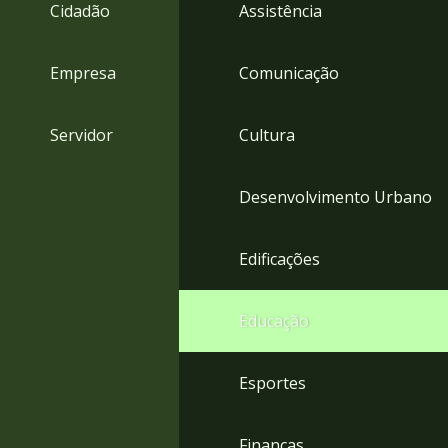
4
Cidadão
Assistência
Acessibilidade
5
Empresa
Comunicação
Servidor
Cultura
Desenvolvimento Urbano
Edificações
Educação
Esportes
Finanças