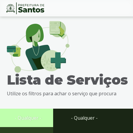
Ir
Conteúdo
para
o
conteúdo
1
Ir
para
o
menu
Lista de Serviços
2
Ir
para
Utilize os filtros para achar o serviço que procura
busca
3
Ir
para
- Qualquer -
- Qualquer -
o
rodapé