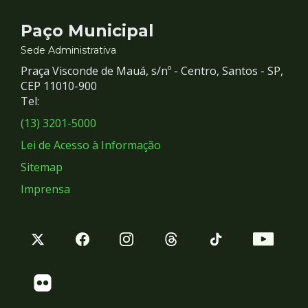
Contato
Paço Municipal
e
Sede Administrativa
Praça Visconde de Mauá, s/nº - Centro, Santos - SP,
Redes
CEP 11010-900
Tel:
Sociais
(13) 3201-5000
Lei de Acesso à Informação
Sitemap
Imprensa