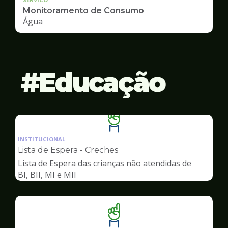
Monitoramento de Consumo
Água
Educação
Ilustração
da
INSTITUCIONAL
pagina
Lista de Espera - Creches
de
Lista de Espera das crianças não atendidas de
Educação
BI, BII, MI e MII
Ilustração