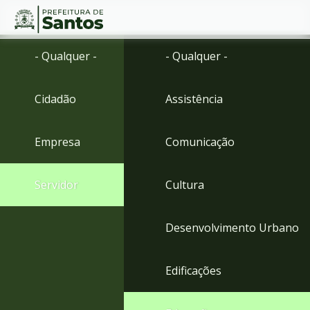
Ir
Conteúdo
- Qualquer -
- Qualquer -
para
o
conteúdo
Cidadão
Assistência
1
Ir
para
Empresa
Comunicação
o
menu
2
Servidor
Cultura
Ir
para
busca
Desenvolvimento Urbano
3
Ir
para
Edificações
o
rodapé