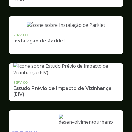
SERVICO
Instalação de Parklet
SERVICO
Estudo Prévio de Impacto de Vizinhança
(EIV)
Ilustração
da