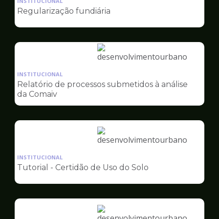
INSTITUCIONAL
pagina
Regularização fundiária
de
Desenvolvimento
Urbano
Ilustração
da
INSTITUCIONAL
pagina
Relatório de processos submetidos à análise
de
da Comaiv
Desenvolvimento
Urbano
Ilustração
da
INSTITUCIONAL
pagina
Tutorial - Certidão de Uso do Solo
de
Desenvolvimento
Urbano