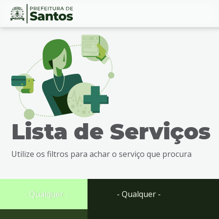
Ir
Conteúdo
para
o
conteúdo
1
Ir
para
o
menu
Lista de Serviços
2
Ir
para
Utilize os filtros para achar o serviço que procura
busca
3
Ir
para
- Qualquer -
- Qualquer -
o
rodapé