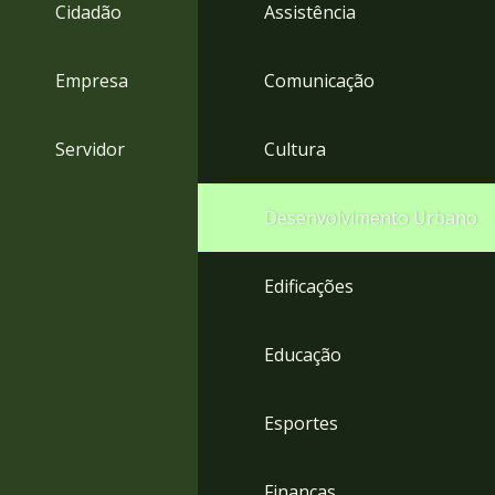
4
Cidadão
Assistência
Acessibilidade
5
Empresa
Comunicação
Servidor
Cultura
Desenvolvimento Urbano
Edificações
Educação
Esportes
Finanças