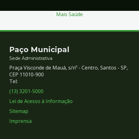
Mais Saúde
Contato
Paço Municipal
e
Sede Administrativa
Praça Visconde de Mauá, s/nº - Centro, Santos - SP,
Redes
CEP 11010-900
Tel:
Sociais
(13) 3201-5000
Lei de Acesso à Informação
Sitemap
Imprensa