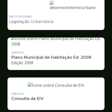
Ilustração
da
INSTITUCIONAL
pagina
Legislação Urbanística
de
Desenvolvimento
Urbano
SERVICO
Plano Municipal de Habitação Ed. 2008
Edição 2008
SERVICO
Consulta de EIV