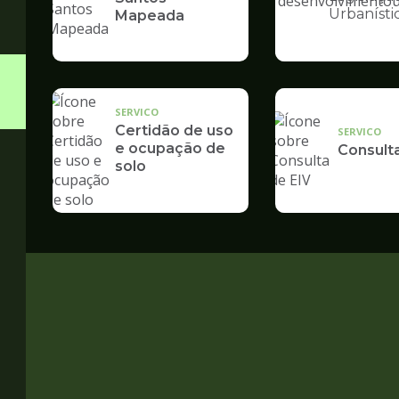
Ilustração
Urbanísti
Mapeada
da
pagina
de
Desenvolvime
Urbano
SERVICO
Certidão de uso
SERVICO
e ocupação de
Consult
solo