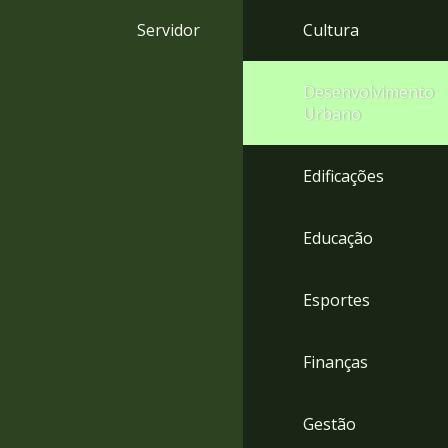
4
Servidor
Cultura
Acessibilidade
5
Desenvolvimento
Urbano
Edificações
Educação
Esportes
Finanças
Gestão