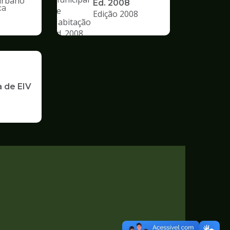
Ed. 2008
ca
Edição 2008
nto
a de EIV