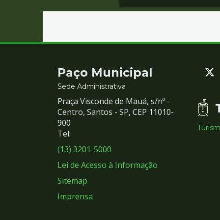
Contato
Paço Municipal
e
Sede Administrativa
Praça Visconde de Mauá, s/nº -
Redes
Centro, Santos - SP, CEP 11010-
900
Turis
Sociais
Tel:
(13) 3201-5000
Lei de Acesso à Informação
Sitemap
Imprensa