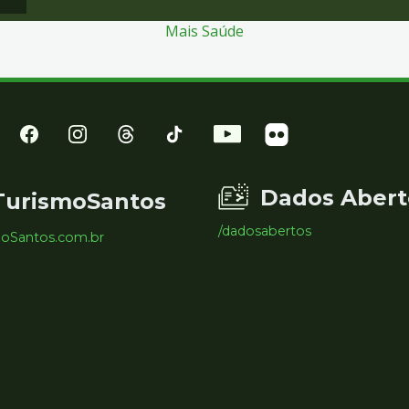
Mais Saúde
Dados Abert
TurismoSantos
/dadosabertos
moSantos.com.br