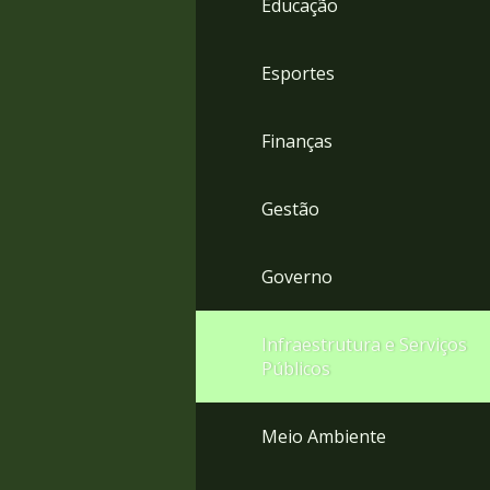
Educação
4
Acessibilidade
5
Esportes
Finanças
Gestão
Governo
Infraestrutura e Serviços
Públicos
Meio Ambiente