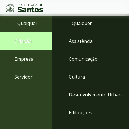
Ir
Conteúdo
- Qualquer -
- Qualquer -
para
o
conteúdo
Cidadão
Assistência
1
Ir
para
Empresa
Comunicação
o
menu
2
Servidor
Cultura
Ir
para
busca
Desenvolvimento Urbano
3
Ir
para
Edificações
o
rodapé