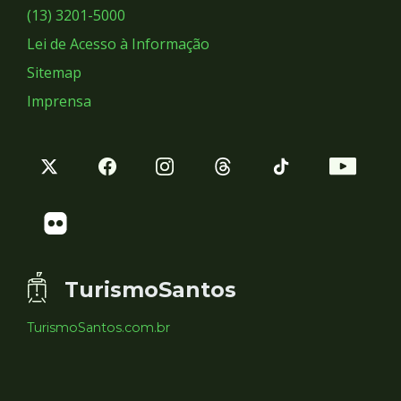
Sociais
(13) 3201-5000
Lei de Acesso à Informação
Sitemap
Imprensa
TurismoSantos
TurismoSantos.com.br