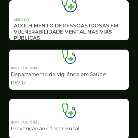
SERVICO
ACOLHIMENTO DE PESSOAS IDOSAS EM
VULNERABILIDADE MENTAL NAS VIAS
PÚBLICAS
Ilustração
da
INSTITUCIONAL
pagina
Departamento de Vigilância em Saúde
de
DEVIG
Saúde
Ilustração
da
INSTITUCIONAL
pagina
Prevenção ao Câncer Bucal
de