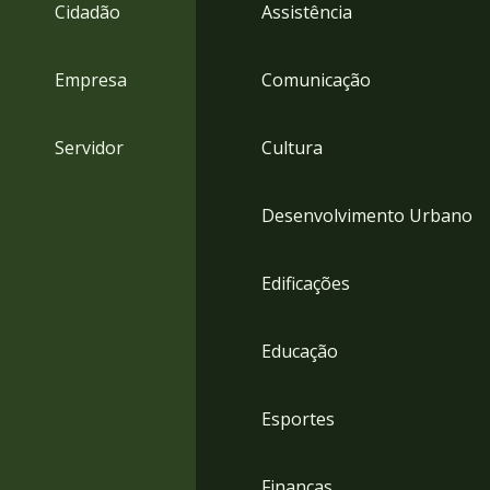
4
Cidadão
Assistência
Acessibilidade
5
Empresa
Comunicação
Servidor
Cultura
Desenvolvimento Urbano
Edificações
Educação
Esportes
Finanças