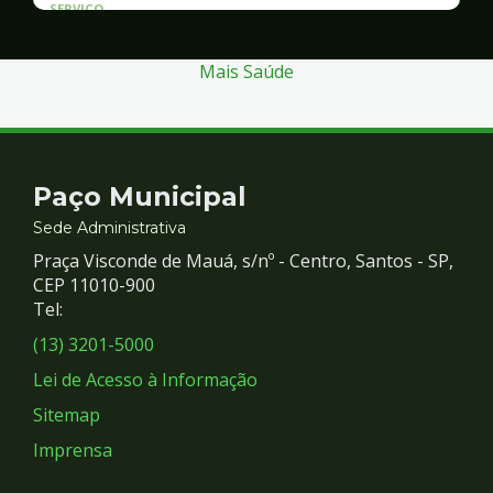
SERVICO
Atendimento às Vítimas de Violência
Mais Saúde
Contato
Paço Municipal
e
Sede Administrativa
Praça Visconde de Mauá, s/nº - Centro, Santos - SP,
Redes
CEP 11010-900
Tel:
Sociais
(13) 3201-5000
Lei de Acesso à Informação
Sitemap
Imprensa