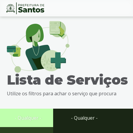
Ir
Conteúdo
para
o
conteúdo
1
Ir
para
o
menu
Lista de Serviços
2
Ir
para
Utilize os filtros para achar o serviço que procura
busca
3
Ir
para
- Qualquer -
- Qualquer -
o
rodapé