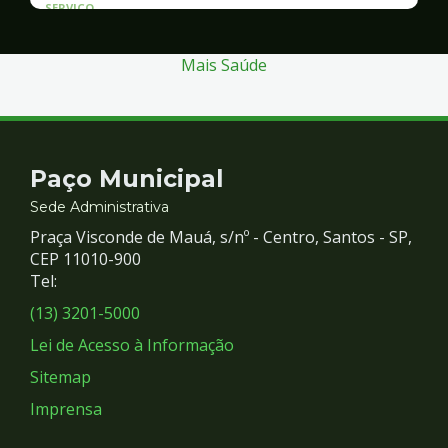
SERVICO
Atendimento às Vítimas de Violência
Mais Saúde
Contato
Paço Municipal
e
Sede Administrativa
Praça Visconde de Mauá, s/nº - Centro, Santos - SP,
Redes
CEP 11010-900
Tel:
Sociais
(13) 3201-5000
Lei de Acesso à Informação
Sitemap
Imprensa