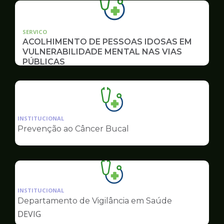
SERVICO
ACOLHIMENTO DE PESSOAS IDOSAS EM
VULNERABILIDADE MENTAL NAS VIAS
PÚBLICAS
Ilustração
da
INSTITUCIONAL
pagina
Prevenção ao Câncer Bucal
de
Saúde
Ilustração
da
INSTITUCIONAL
pagina
Departamento de Vigilância em Saúde
de
DEVIG
Saúde