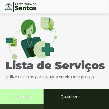
Ir
Conteúdo
para
o
conteúdo
1
Ir
para
o
menu
Lista de Serviços
2
Ir
para
Utilize os filtros para achar o serviço que procura
busca
3
Ir
para
- Qualquer -
- Qualquer -
o
rodapé