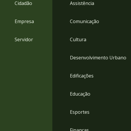
4
Cidadão
Assistência
Acessibilidade
5
Empresa
Comunicação
Servidor
Cultura
Desenvolvimento Urbano
Edificações
Educação
Esportes
Finanças