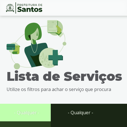
Ir
Conteúdo
para
o
conteúdo
1
Ir
para
o
menu
Lista de Serviços
2
Ir
para
Utilize os filtros para achar o serviço que procura
busca
3
Ir
para
- Qualquer -
- Qualquer -
o
rodapé