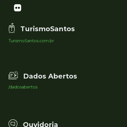
TurismoSantos
TurismoSantos.com.br
Dados Abertos
/dadosabertos
Ouvidoria