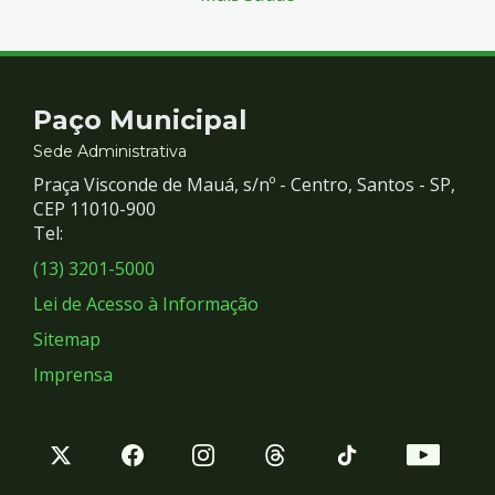
Contato
Paço Municipal
e
Sede Administrativa
Praça Visconde de Mauá, s/nº - Centro, Santos - SP,
Redes
CEP 11010-900
Tel:
Sociais
(13) 3201-5000
Lei de Acesso à Informação
Sitemap
Imprensa