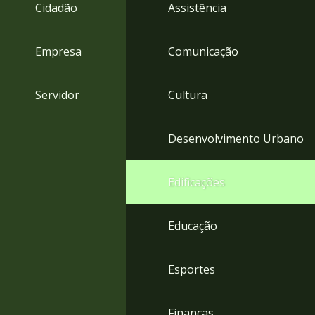
4
Cidadão
Assistência
Acessibilidade
5
Empresa
Comunicação
Servidor
Cultura
Desenvolvimento Urbano
Edificações
Educação
Esportes
Finanças