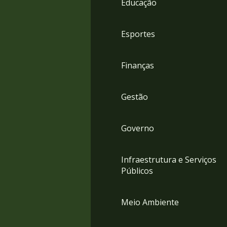
Educação
4
Acessibilidade
5
Esportes
Finanças
Gestão
Governo
Infraestrutura e Serviços
Públicos
Meio Ambiente