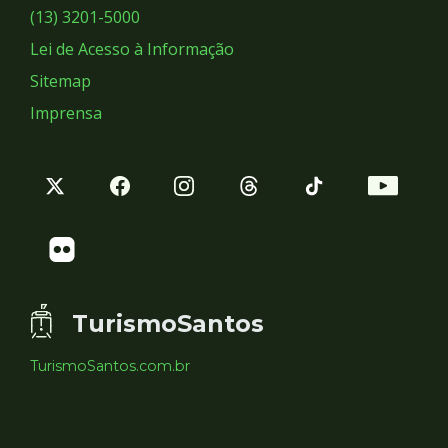
Sociais
(13) 3201-5000
Lei de Acesso à Informação
Sitemap
Imprensa
TurismoSantos
TurismoSantos.com.br