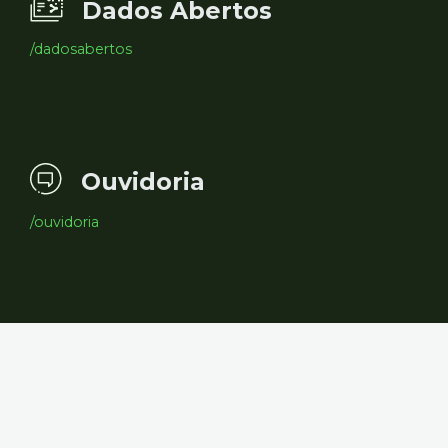
Dados Abertos
/dadosabertos
Ouvidoria
/ouvidoria