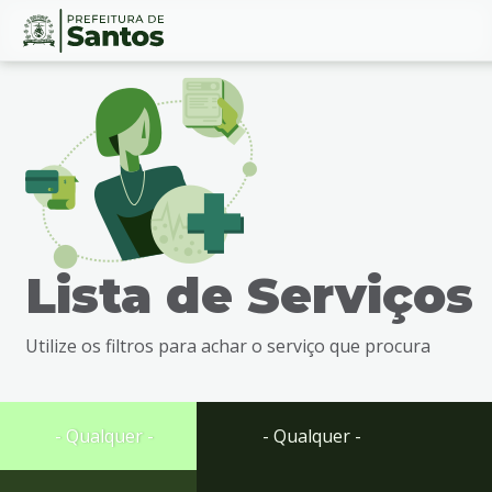
Ir
Conteúdo
para
o
conteúdo
1
Ir
para
o
menu
Lista de Serviços
2
Ir
para
Utilize os filtros para achar o serviço que procura
busca
3
Ir
para
- Qualquer -
- Qualquer -
o
rodapé