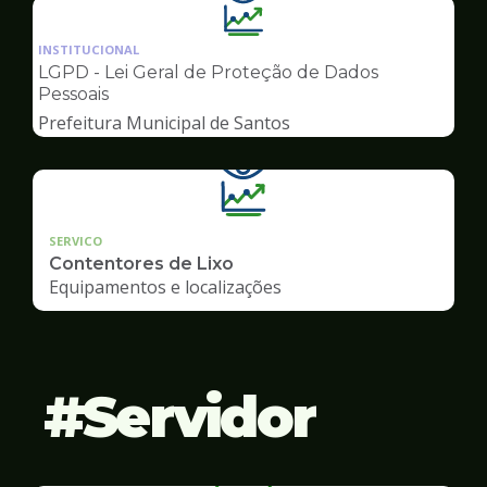
Ilustração
da
INSTITUCIONAL
pagina
LGPD - Lei Geral de Proteção de Dados
de
Pessoais
Transparência
Prefeitura Municipal de Santos
SERVICO
Contentores de Lixo
Equipamentos e localizações
Servidor