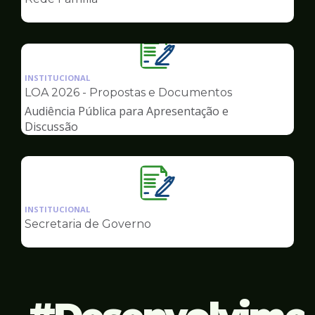
de
Governo
Ilustração
da
INSTITUCIONAL
pagina
LOA 2026 - Propostas e Documentos
de
Audiência Pública para Apresentação e
Governo
Discussão
Ilustração
da
INSTITUCIONAL
pagina
Secretaria de Governo
de
Governo