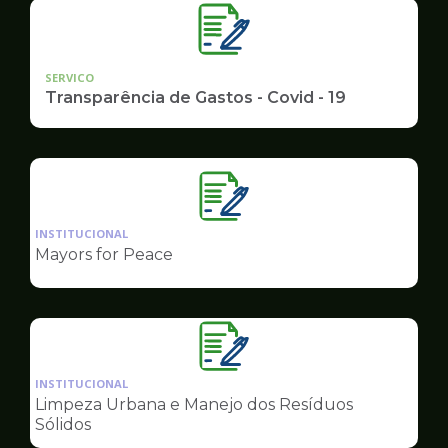
SERVICO
Transparência de Gastos - Covid - 19
Ilustração
da
INSTITUCIONAL
pagina
Mayors for Peace
de
Governo
Ilustração
da
INSTITUCIONAL
pagina
Limpeza Urbana e Manejo dos Resíduos
de
Sólidos
Governo