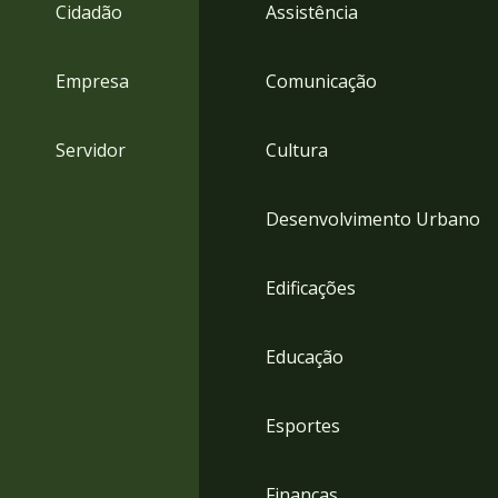
4
Cidadão
Assistência
Acessibilidade
5
Empresa
Comunicação
Servidor
Cultura
Desenvolvimento Urbano
Edificações
Educação
Esportes
Finanças