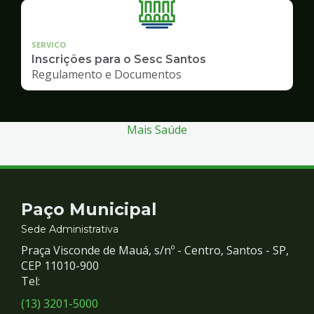
SERVICO
Inscrições para o Sesc Santos
Regulamento e Documentos
Mais Saúde
Contato
Paço Municipal
e
Sede Administrativa
Praça Visconde de Mauá, s/nº - Centro, Santos - SP,
Redes
CEP 11010-900
Tel:
Sociais
(13) 3201-5000