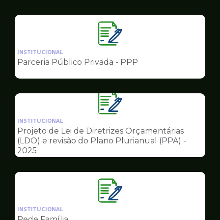
Ilustração
da
INSTITUCIONAL
pagina
Parceria Público Privada - PPP
de
Governo
Ilustração
da
INSTITUCIONAL
pagina
Projeto de Lei de Diretrizes Orçamentárias
de
(LDO) e revisão do Plano Plurianual (PPA) -
Governo
2025
Ilustração
da
INSTITUCIONAL
pagina
Rede Família