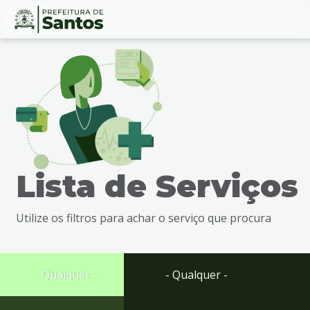
Ir
Conteúdo
para
o
conteúdo
1
Ir
para
o
menu
Lista de Serviços
2
Ir
para
Utilize os filtros para achar o serviço que procura
busca
3
Ir
para
- Qualquer -
- Qualquer -
o
rodapé