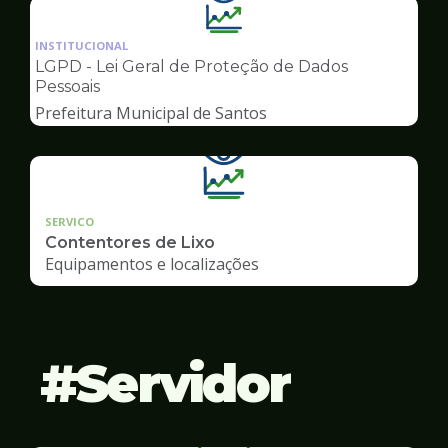
Ilustração
da
INSTITUCIONAL
pagina
LGPD - Lei Geral de Proteção de Dados
de
Pessoais
Transparência
Prefeitura Municipal de Santos
SERVICO
Contentores de Lixo
Equipamentos e localizações
Servidor