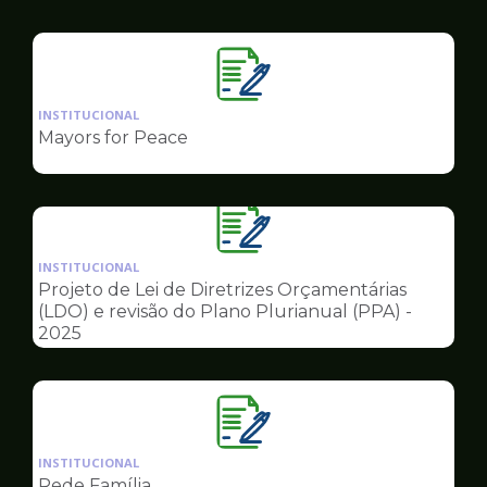
Governo
Ilustração
da
INSTITUCIONAL
pagina
Mayors for Peace
de
Governo
Ilustração
da
INSTITUCIONAL
pagina
Projeto de Lei de Diretrizes Orçamentárias
de
(LDO) e revisão do Plano Plurianual (PPA) -
Governo
2025
Ilustração
da
INSTITUCIONAL
pagina
Rede Família