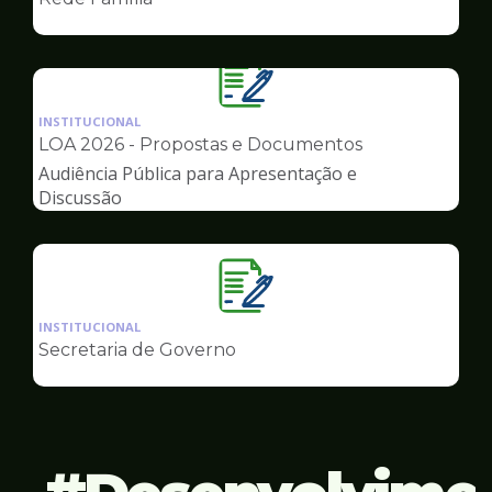
de
Governo
Ilustração
da
INSTITUCIONAL
pagina
LOA 2026 - Propostas e Documentos
de
Audiência Pública para Apresentação e
Governo
Discussão
Ilustração
da
INSTITUCIONAL
pagina
Secretaria de Governo
de
Governo