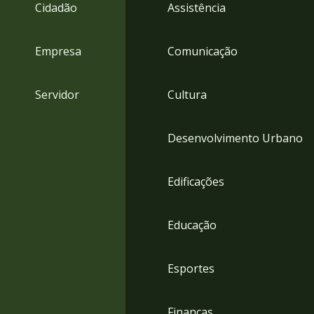
4
Cidadão
Assistência
Acessibilidade
5
Empresa
Comunicação
Servidor
Cultura
Desenvolvimento Urbano
Edificações
Educação
Esportes
Finanças