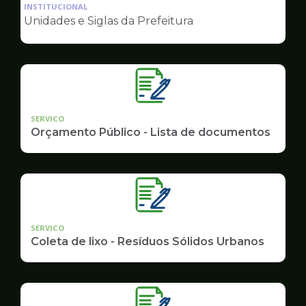
da
INSTITUCIONAL
pagina
Unidades e Siglas da Prefeitura
de
Governo
SERVICO
Orçamento Público - Lista de documentos
SERVICO
Coleta de lixo - Resíduos Sólidos Urbanos