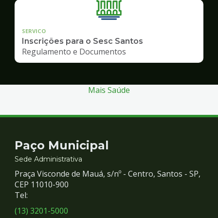
SERVICO
Inscrições para o Sesc Santos
Regulamento e Documentos
Mais Saúde
Contato
Paço Municipal
e
Sede Administrativa
Praça Visconde de Mauá, s/nº - Centro, Santos - SP,
Redes
CEP 11010-900
Tel:
Sociais
(13) 3201-5000