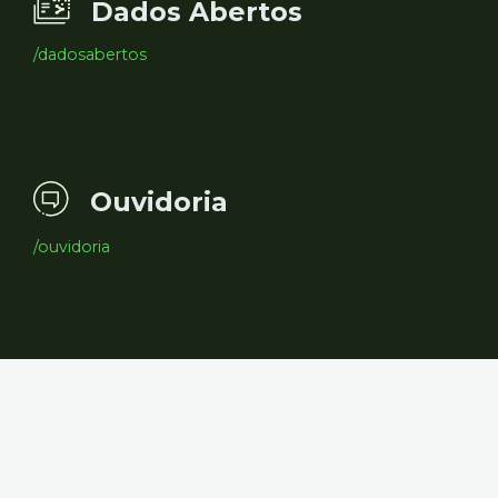
Dados Abertos
/dadosabertos
Ouvidoria
/ouvidoria