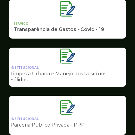
SERVICO
Transparência de Gastos - Covid - 19
Ilustração
da
INSTITUCIONAL
pagina
Limpeza Urbana e Manejo dos Resíduos
de
Sólidos
Governo
Ilustração
da
INSTITUCIONAL
pagina
Parceria Público Privada - PPP
de