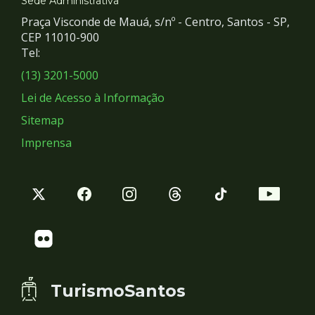
e
Sede Administrativa
Praça Visconde de Mauá, s/nº - Centro, Santos - SP,
Redes
CEP 11010-900
Tel:
Sociais
(13) 3201-5000
Lei de Acesso à Informação
Sitemap
Imprensa
TurismoSantos