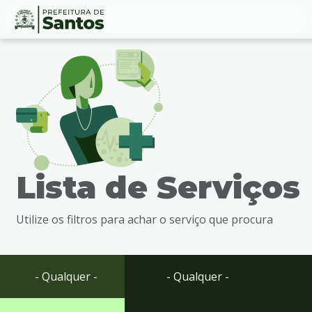
Ir
Conteúdo
para
o
conteúdo
1
Ir
para
o
menu
Lista de Serviços
2
Ir
para
Utilize os filtros para achar o serviço que procura
busca
3
Ir
para
- Qualquer -
- Qualquer -
o
rodapé