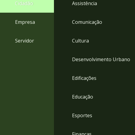
4
Cidadão
Assistência
Acessibilidade
5
Empresa
Comunicação
Servidor
Cultura
Desenvolvimento Urbano
Edificações
Educação
Esportes
Finanças