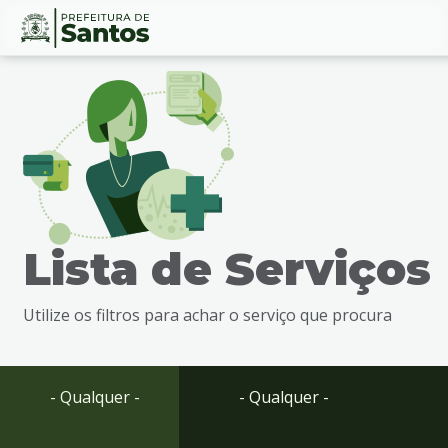
Ir
Conteúdo
para
o
conteúdo
1
Ir
para
o
menu
Lista de Serviços
2
Ir
para
Utilize os filtros para achar o serviço que procura
busca
3
Ir
para
- Qualquer -
- Qualquer -
o
rodapé