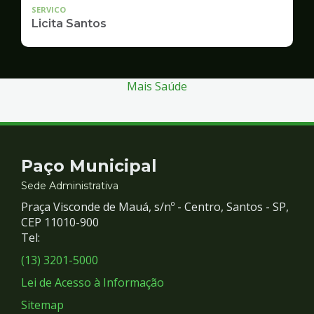
SERVICO
Licita Santos
Mais Saúde
Contato
Paço Municipal
e
Sede Administrativa
Praça Visconde de Mauá, s/nº - Centro, Santos - SP,
Redes
CEP 11010-900
Tel:
Sociais
(13) 3201-5000
Lei de Acesso à Informação
Sitemap