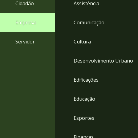
4
Cidadão
Assistência
Acessibilidade
5
Empresa
Comunicação
Servidor
Cultura
Desenvolvimento Urbano
Edificações
Educação
Esportes
Finanças