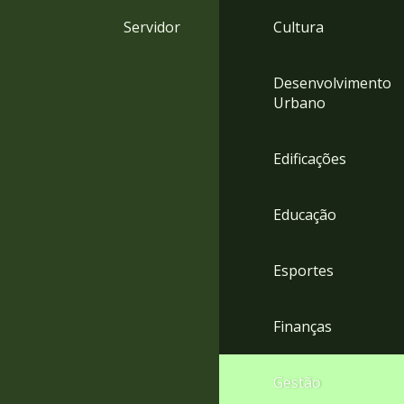
4
Servidor
Cultura
Acessibilidade
5
Desenvolvimento
Urbano
Edificações
Educação
Esportes
Finanças
Gestão