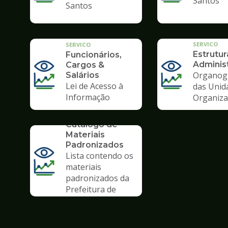
Santos
Santos
SERVICO
SERVICO
Estrutur
Funcionários,
Administ
Cargos &
Organog
Salários
Lei de Acesso à
das Unid
Informação
Organiza
SERVICO
Catálogo de
Materiais
Padronizados
Lista contendo os
materiais
padronizados da
Prefeitura de
Santos