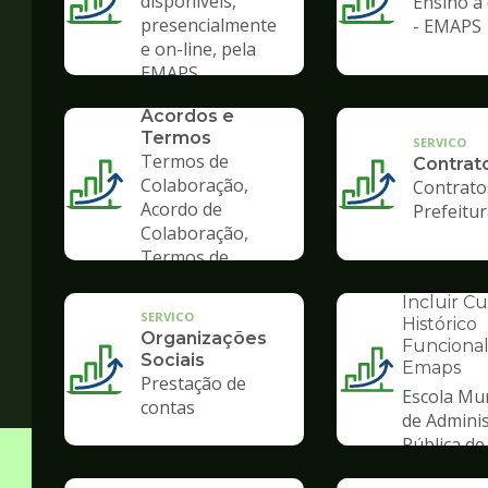
disponíveis,
Ensino à 
presencialmente
- EMAPS
e on-line, pela
EMAPS
SERVICO
Convênios,
Acordos e
Termos
SERVICO
Termos de
Contrat
Colaboração,
Contrato
Acordo de
Prefeitu
Colaboração,
Termos de
Fomento
INSTITUCION
Incluir C
SERVICO
Histórico
Organizações
Funcional
Sociais
Emaps
Ilustração
Prestação de
Escola Mun
da
contas
de Admini
pagina
Pública de
de
Gestão