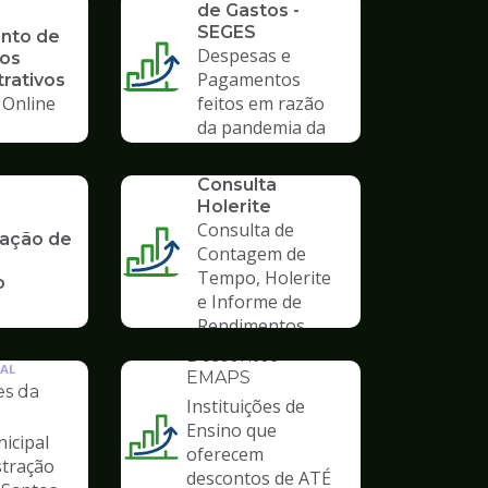
de Gastos -
SEGES
nto de
Despesas e
os
Pagamentos
rativos
 Online
feitos em razão
da pandemia da
COVID-19
SERVICO
Consulta
Holerite
Consulta de
ação de
Contagem de
Tempo, Holerite
o
e Informe de
Rendimentos
INSTITUCIONAL
Descontos
AL
EMAPS
es da
Instituições de
Ensino que
icipal
Ilustração
oferecem
stração
da
descontos de ATÉ