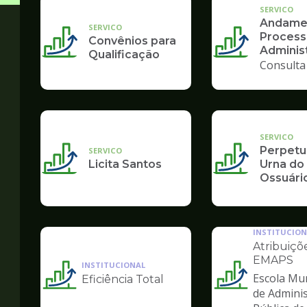
SERVICO
Andame
SERVICO
Process
Convênios para
Administ
Qualificação
Consulta
SERVICO
Perpetu
SERVICO
Licita Santos
Urna do
Ossuári
INSTITUCION
Atribuiçõ
EMAPS
INSTITUCIONAL
Escola Mun
Eficiência Total
Ilustração
Ilustração
de Admini
da
da