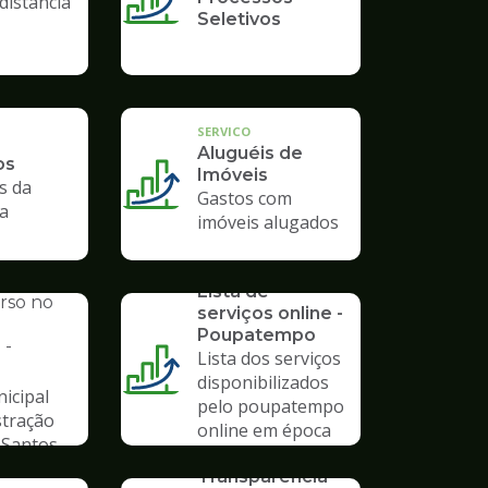
distância
Seletivos
SERVICO
Aluguéis de
os
Imóveis
s da
Gastos com
ra
imóveis alugados
SERVICO
AL
Lista de
urso no
serviços online -
Poupatempo
 -
Lista dos serviços
disponibilizados
icipal
pelo poupatempo
stração
online em época
 Santos
de pandemia
SERVICO
Transparência