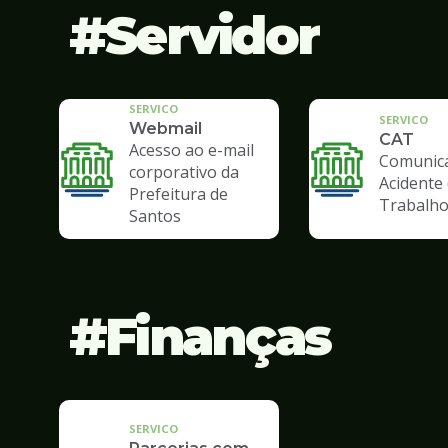
Servidor
SERVICO
SERVICO
Webmail
CAT
Acesso ao e-mail
Comunic
corporativo da
Acidente
Prefeitura de
Trabalh
Santos
Finanças
SERVICO