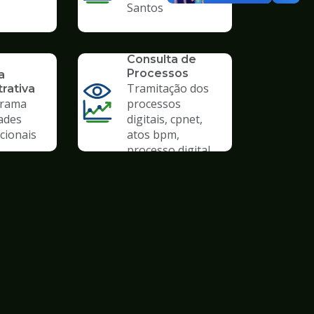
Santos
SERVICO
Consulta de
Processos
a
Tramitação dos
rativa
rama
processos
ades
digitais, cpnet,
cionais
atos bpm,
processo digital