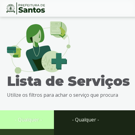
Ir
Conteúdo
para
o
conteúdo
1
Ir
para
o
menu
Lista de Serviços
2
Ir
para
Utilize os filtros para achar o serviço que procura
busca
3
Ir
para
- Qualquer -
- Qualquer -
o
rodapé