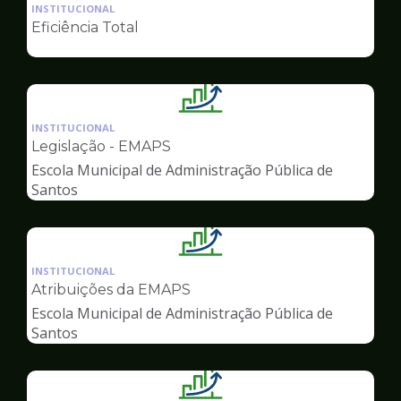
da
INSTITUCIONAL
pagina
Eficiência Total
de
Gestão
Ilustração
da
INSTITUCIONAL
pagina
Legislação - EMAPS
de
Escola Municipal de Administração Pública de
Gestão
Santos
Ilustração
da
INSTITUCIONAL
pagina
Atribuições da EMAPS
de
Escola Municipal de Administração Pública de
Gestão
Santos
Ilustração