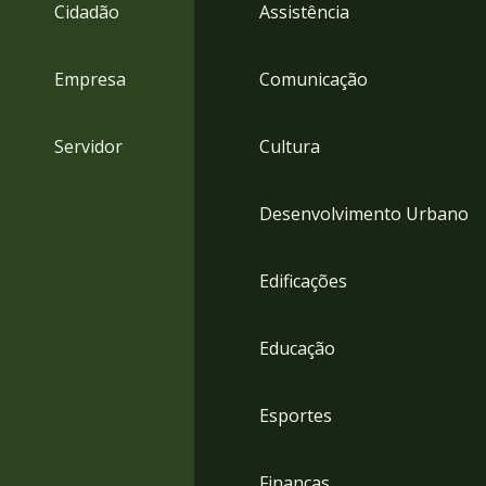
4
Cidadão
Assistência
Acessibilidade
5
Empresa
Comunicação
Servidor
Cultura
Desenvolvimento Urbano
Edificações
Educação
Esportes
Finanças