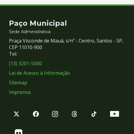
Contato
Paço Municipal
e
Sede Administrativa
Praça Visconde de Mauá, s/nº - Centro, Santos - SP,
Redes
CEP 11010-900
Tel:
Sociais
(13) 3201-5000
Lei de Acesso à Informação
Sitemap
Imprensa