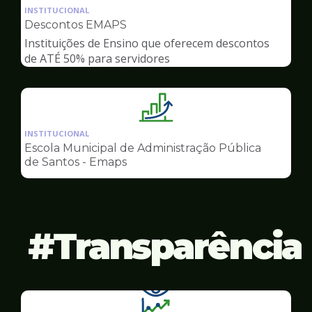
da
INSTITUCIONAL
pagina
Descontos EMAPS
de
Instituições de Ensino que oferecem descontos
Gestão
de ATÉ 50% para servidores
Ilustração
da
INSTITUCIONAL
pagina
Escola Municipal de Administração Pública
de
de Santos - Emaps
Gestão
Transparência