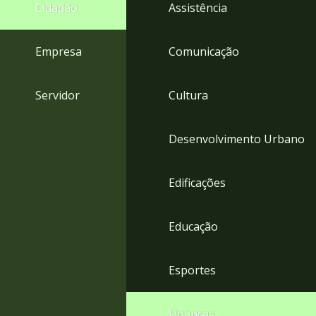
4
Cidadão
Assistência
Acessibilidade
5
Empresa
Comunicação
Servidor
Cultura
Desenvolvimento Urbano
Edificações
Educação
Esportes
Finanças