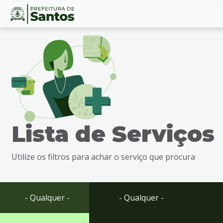
Ir
Conteúdo
para
o
conteúdo
1
Ir
para
o
menu
Lista de Serviços
2
Ir
para
Utilize os filtros para achar o serviço que procura
busca
3
Ir
para
- Qualquer -
- Qualquer -
o
rodapé