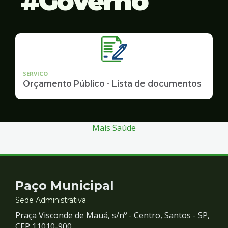
Governo
SERVICO
Orçamento Público - Lista de documentos
Mais Saúde
Contato
Paço Municipal
e
Sede Administrativa
Praça Visconde de Mauá, s/nº - Centro, Santos - SP,
CEP 11010-900