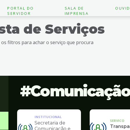
PORTAL DO
SALA DE
OUVID
SERVIDOR
IMPRENSA
ista de Serviços
e os filtros para achar o serviço que procura
Comunicaçã
INSTITUCIONAL
SERVICO
Secretaria de
Transpa
Comunicação e