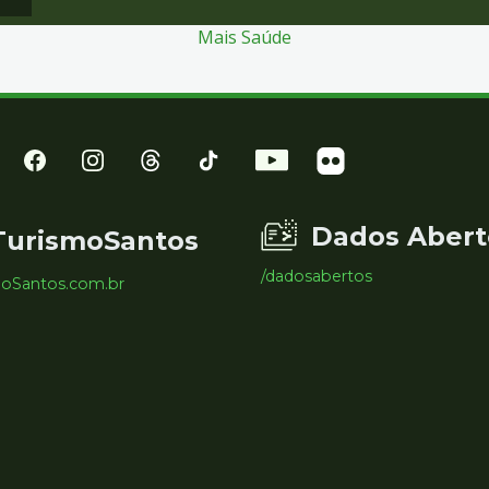
Mais Saúde
Dados Abert
TurismoSantos
/dadosabertos
moSantos.com.br