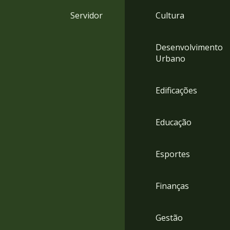
4
Servidor
Cultura
Acessibilidade
5
Desenvolvimento
Urbano
Edificações
Educação
Esportes
Finanças
Gestão