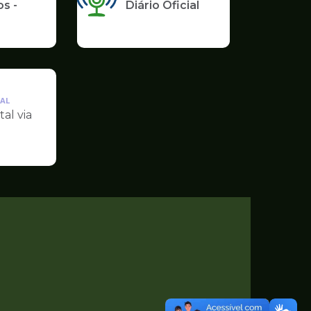
s -
Diário Oficial
AL
tal via