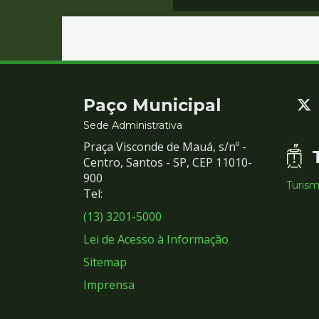
Contato
Paço Municipal
e
Sede Administrativa
Praça Visconde de Mauá, s/nº -
Redes
Centro, Santos - SP, CEP 11010-
900
Turis
Sociais
Tel:
(13) 3201-5000
Lei de Acesso à Informação
Sitemap
Imprensa