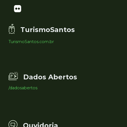
TurismoSantos
TurismoSantos.com.br
Dados Abertos
/dadosabertos
Ouvidoria