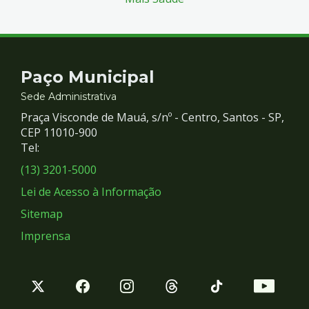
Contato
Paço Municipal
e
Sede Administrativa
Praça Visconde de Mauá, s/nº - Centro, Santos - SP,
Redes
CEP 11010-900
Tel:
Sociais
(13) 3201-5000
Lei de Acesso à Informação
Sitemap
Imprensa