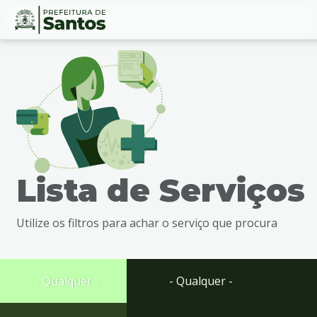
Ir
Conteúdo
para
o
conteúdo
1
Ir
para
o
menu
Lista de Serviços
2
Ir
para
Utilize os filtros para achar o serviço que procura
busca
3
Ir
para
- Qualquer -
- Qualquer -
o
rodapé