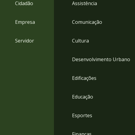
4
Cidadão
Assistência
Acessibilidade
5
Empresa
Comunicação
Servidor
Cultura
Desenvolvimento Urbano
Edificações
Educação
Esportes
Finanças