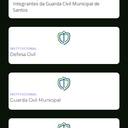
Integrantes da Guarda Civil Municipal de
Santos
Ilustração
da
INSTITUCIONAL
pagina
Defesa Civil
de
Segurança
Ilustração
da
INSTITUCIONAL
pagina
Guarda Civil Municipal
de
Segurança