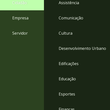
4
Cidadão
Assistência
Acessibilidade
5
Empresa
Comunicação
Servidor
Cultura
Desenvolvimento Urbano
Edificações
Educação
Esportes
Finanças