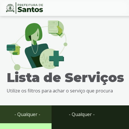
Ir
Conteúdo
para
o
conteúdo
1
Ir
para
o
menu
Lista de Serviços
2
Ir
para
Utilize os filtros para achar o serviço que procura
busca
3
Ir
para
- Qualquer -
- Qualquer -
o
rodapé