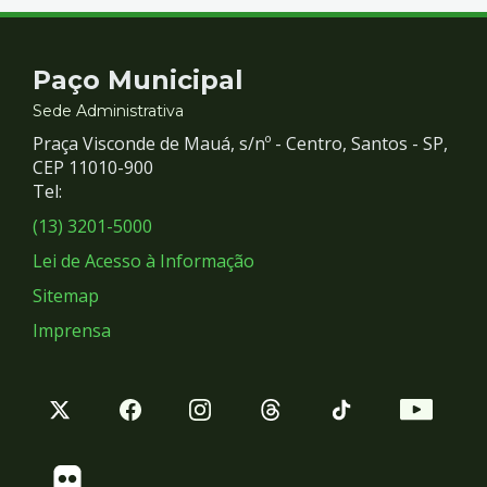
Contato
Paço Municipal
e
Sede Administrativa
Praça Visconde de Mauá, s/nº - Centro, Santos - SP,
Redes
CEP 11010-900
Tel:
Sociais
(13) 3201-5000
Lei de Acesso à Informação
Sitemap
Imprensa