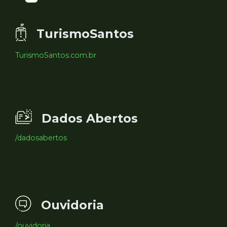
TurismoSantos
TurismoSantos.com.br
Dados Abertos
/dadosabertos
Ouvidoria
/ouvidoria