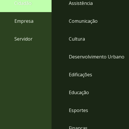
4
Cidadão
Assistência
Acessibilidade
5
Empresa
Comunicação
Servidor
Cultura
Desenvolvimento Urbano
Edificações
Educação
Esportes
Finanças