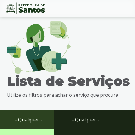
Ir
Conteúdo
para
o
conteúdo
1
Ir
para
o
menu
Lista de Serviços
2
Ir
para
Utilize os filtros para achar o serviço que procura
busca
3
Ir
para
- Qualquer -
- Qualquer -
o
rodapé