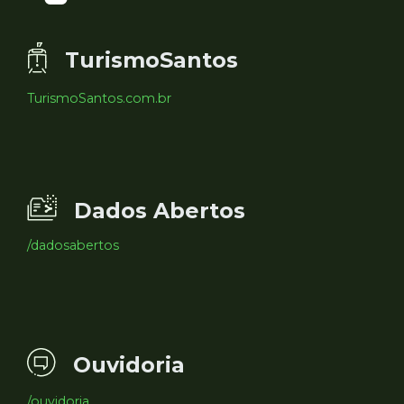
TurismoSantos
TurismoSantos.com.br
Dados Abertos
/dadosabertos
Ouvidoria
/ouvidoria