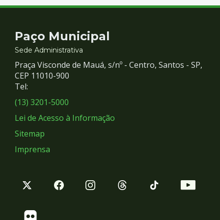
Contato
Paço Municipal
e
Sede Administrativa
Praça Visconde de Mauá, s/nº - Centro, Santos - SP,
Redes
CEP 11010-900
Tel:
Sociais
(13) 3201-5000
Lei de Acesso à Informação
Sitemap
Imprensa