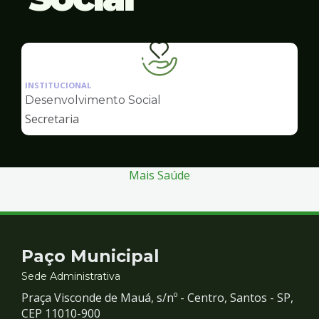
Ilustração
da
INSTITUCIONAL
pagina
Desenvolvimento Social
de
Secretaria
Desenvolvimento
Social
Mais Saúde
Contato
Paço Municipal
e
Sede Administrativa
Praça Visconde de Mauá, s/nº - Centro, Santos - SP,
Redes
CEP 11010-900