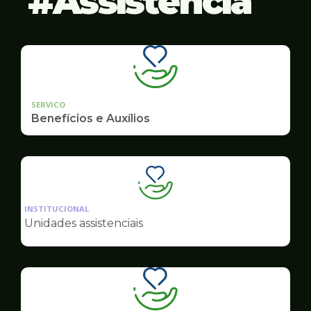
Assistência
SERVICO
Benefícios e Auxílios
Ilustração
da
INSTITUCIONAL
pagina
Unidades assistenciais
de
Assistência