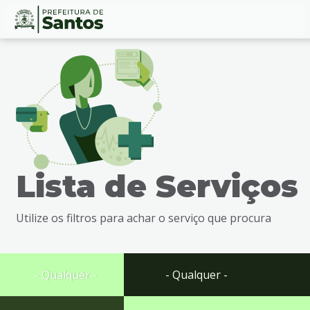
Ir
Conteúdo
para
o
conteúdo
1
Ir
para
o
menu
Lista de Serviços
2
Ir
para
Utilize os filtros para achar o serviço que procura
busca
3
Ir
para
- Qualquer -
- Qualquer -
o
rodapé