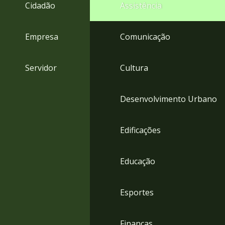
4
Cidadão
Assistência
Acessibilidade
5
Empresa
Comunicação
Servidor
Cultura
Desenvolvimento Urbano
Edificações
Educação
Esportes
Finanças