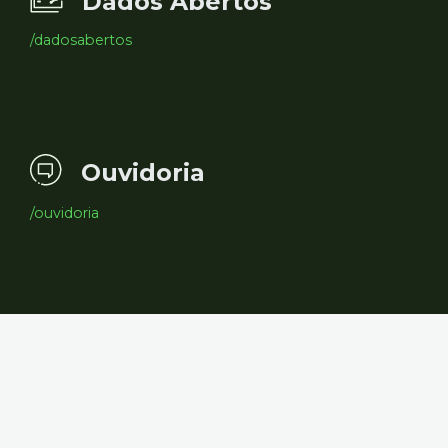
Dados Abertos
/dadosabertos
Ouvidoria
/ouvidoria