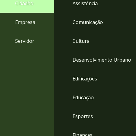
4
Cidadão
Assistência
Acessibilidade
5
Empresa
Comunicação
Servidor
Cultura
Desenvolvimento Urbano
Edificações
Educação
Esportes
Finanças