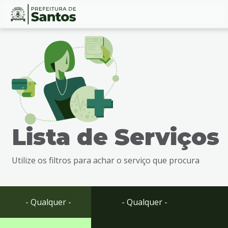
Ir
Conteúdo
para
o
conteúdo
1
Ir
para
o
menu
Lista de Serviços
2
Ir
para
Utilize os filtros para achar o serviço que procura
busca
3
Ir
para
- Qualquer -
- Qualquer -
o
rodapé