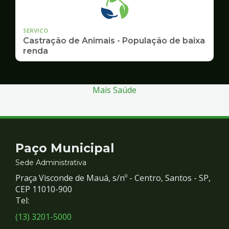
SERVICO
Castração de Animais - População de baixa
renda
Mais Saúde
Contato
Paço Municipal
e
Sede Administrativa
Praça Visconde de Mauá, s/nº - Centro, Santos - SP,
Redes
CEP 11010-900
Tel:
Sociais
(13) 3201-5000