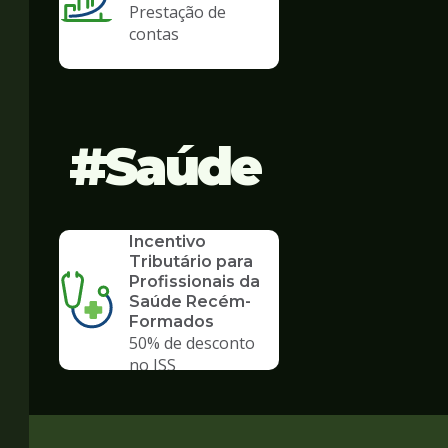
Prestação de
contas
Saúde
SERVICO
Incentivo
Tributário para
Profissionais da
Saúde Recém-
Formados
50% de desconto
no ISS