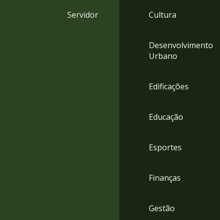
4
Servidor
Cultura
Acessibilidade
5
Desenvolvimento
Urbano
Edificações
Educação
Esportes
Finanças
Gestão