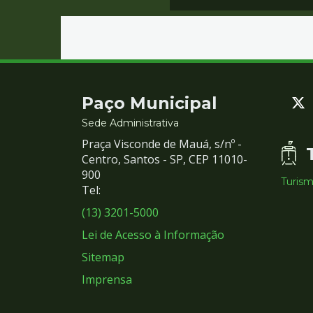
Contato
Paço Municipal
e
Sede Administrativa
Praça Visconde de Mauá, s/nº -
Redes
Centro, Santos - SP, CEP 11010-
900
Turis
Sociais
Tel:
(13) 3201-5000
Lei de Acesso à Informação
Sitemap
Imprensa