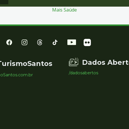
Mais Saúde
Dados Abert
TurismoSantos
/dadosabertos
moSantos.com.br