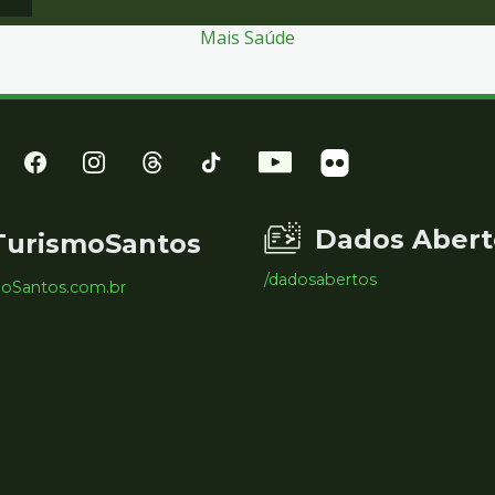
Mais Saúde
Dados Abert
TurismoSantos
/dadosabertos
moSantos.com.br