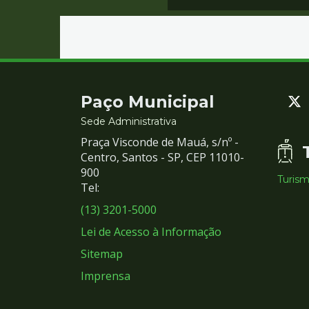
Contato
Paço Municipal
e
Sede Administrativa
Praça Visconde de Mauá, s/nº -
Redes
Centro, Santos - SP, CEP 11010-
900
Turis
Sociais
Tel:
(13) 3201-5000
Lei de Acesso à Informação
Sitemap
Imprensa