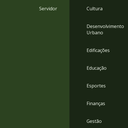
4
Servidor
Cultura
Acessibilidade
5
Desenvolvimento
Urbano
Edificações
Educação
Esportes
Finanças
Gestão