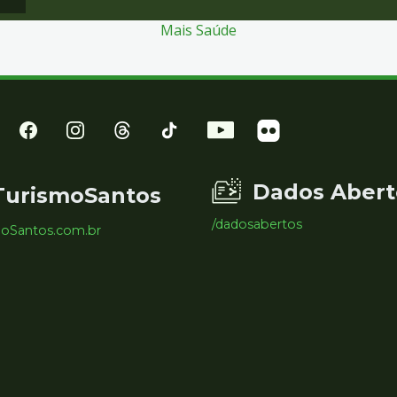
Mais Saúde
Dados Abert
TurismoSantos
/dadosabertos
moSantos.com.br