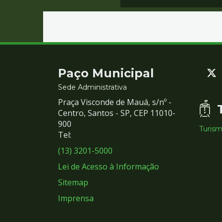
Contato
Paço Municipal
e
Sede Administrativa
Praça Visconde de Mauá, s/nº -
Redes
Centro, Santos - SP, CEP 11010-
900
Turis
Sociais
Tel:
(13) 3201-5000
Lei de Acesso à Informação
Sitemap
Imprensa