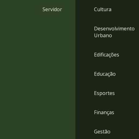
4
Servidor
Cultura
Acessibilidade
5
Desenvolvimento
Urbano
Edificações
Educação
Esportes
Finanças
Gestão