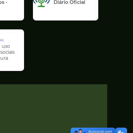
s -
Diário Oficial
AL
 uso
sociais
tura