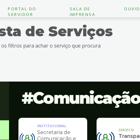
PORTAL DO
SALA DE
OUVID
SERVIDOR
IMPRENSA
ista de Serviços
e os filtros para achar o serviço que procura
Comunicaçã
INSTITUCIONAL
SERVICO
Secretaria de
Transpa
Comunicação e