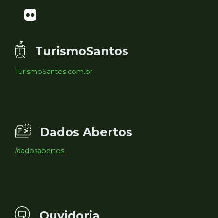
TurismoSantos
TurismoSantos.com.br
Dados Abertos
/dadosabertos
Ouvidoria