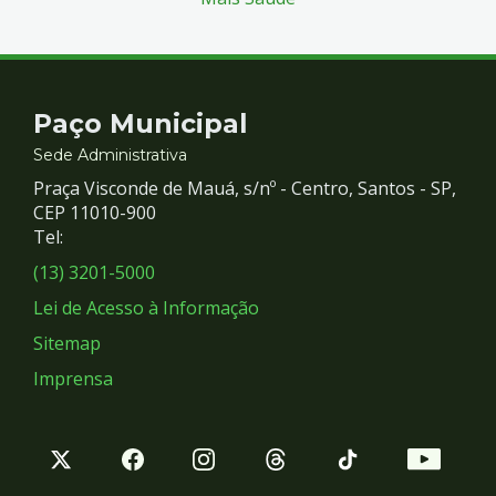
Contato
Paço Municipal
e
Sede Administrativa
Praça Visconde de Mauá, s/nº - Centro, Santos - SP,
Redes
CEP 11010-900
Tel:
Sociais
(13) 3201-5000
Lei de Acesso à Informação
Sitemap
Imprensa