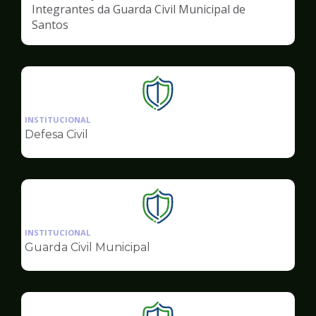
Integrantes da Guarda Civil Municipal de
Santos
Ilustração
da
INSTITUCIONAL
pagina
Defesa Civil
de
Segurança
Ilustração
da
INSTITUCIONAL
pagina
Guarda Civil Municipal
de
Segurança