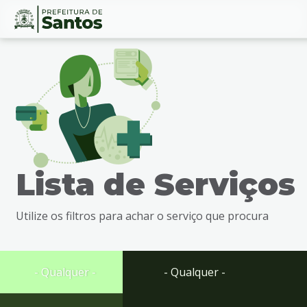
Ir
Conteúdo
para
o
conteúdo
1
Ir
para
o
menu
Lista de Serviços
2
Ir
para
Utilize os filtros para achar o serviço que procura
busca
3
Ir
para
- Qualquer -
- Qualquer -
o
rodapé