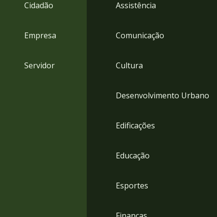
4
Cidadão
Assistência
Acessibilidade
5
Empresa
Comunicação
Servidor
Cultura
Desenvolvimento Urbano
Edificações
Educação
Esportes
Finanças