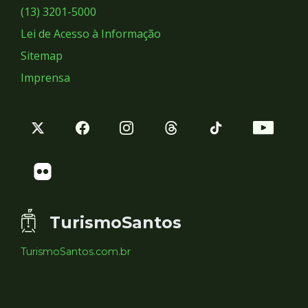
Sociais
(13) 3201-5000
Lei de Acesso à Informação
Sitemap
Imprensa
TurismoSantos
TurismoSantos.com.br