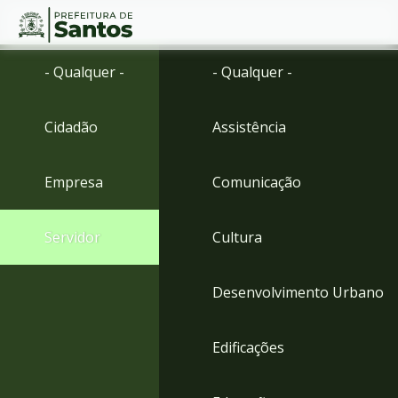
Ir
Conteúdo
- Qualquer -
- Qualquer -
para
o
conteúdo
Cidadão
Assistência
1
Ir
para
Empresa
Comunicação
o
menu
2
Servidor
Cultura
Ir
para
busca
Desenvolvimento Urbano
3
Ir
para
Edificações
o
rodapé