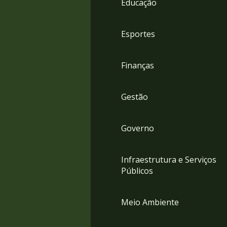
Educação
4
Acessibilidade
5
Esportes
Finanças
Gestão
Governo
Infraestrutura e Serviços
Públicos
Meio Ambiente