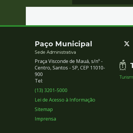
Contato
Paço Municipal
e
Sede Administrativa
Praça Visconde de Mauá, s/nº -
Redes
Centro, Santos - SP, CEP 11010-
900
Turis
Sociais
Tel:
(13) 3201-5000
Lei de Acesso à Informação
Sitemap
Imprensa