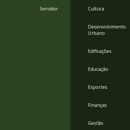
4
Servidor
Cultura
Acessibilidade
5
Desenvolvimento
Urbano
Edificações
Educação
Esportes
Finanças
Gestão