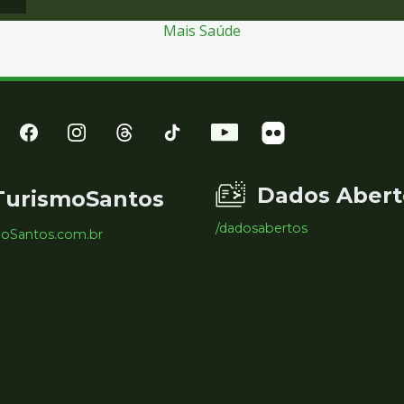
Mais Saúde
Dados Abert
TurismoSantos
/dadosabertos
moSantos.com.br