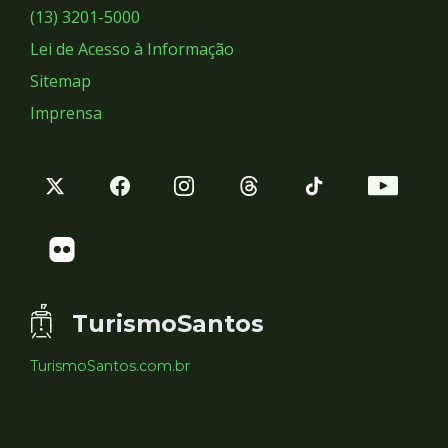
Sociais
(13) 3201-5000
Lei de Acesso à Informação
Sitemap
Imprensa
TurismoSantos
TurismoSantos.com.br