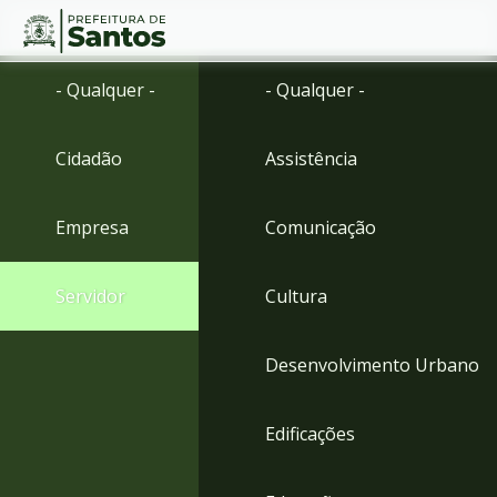
Ir
Conteúdo
- Qualquer -
- Qualquer -
para
o
conteúdo
Cidadão
Assistência
1
Ir
para
Empresa
Comunicação
o
menu
2
Servidor
Cultura
Ir
para
busca
Desenvolvimento Urbano
3
Ir
para
Edificações
o
rodapé