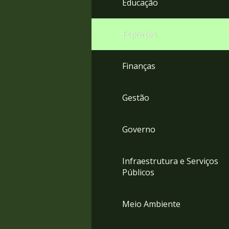
Educação
4
Acessibilidade
5
Esportes
Finanças
Gestão
Governo
Infraestrutura e Serviços
Públicos
Meio Ambiente