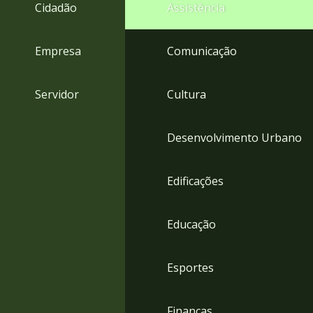
4
Cidadão
Assistência
Acessibilidade
5
Empresa
Comunicação
Servidor
Cultura
Desenvolvimento Urbano
Edificações
Educação
Esportes
Finanças