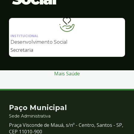
Ilustração
da
INSTITUCIONAL
pagina
Desenvolvimento Social
de
Secretaria
Desenvolvimento
Social
Mais Saúde
Contato
Paço Municipal
e
Sede Administrativa
Praça Visconde de Mauá, s/nº - Centro, Santos - SP,
Redes
CEP 11010-900