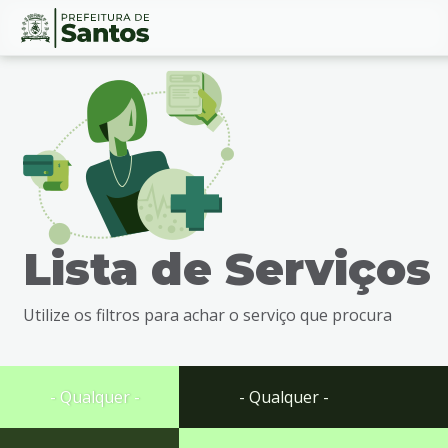
Ir
Conteúdo
para
o
conteúdo
1
Ir
para
o
menu
Lista de Serviços
2
Ir
para
Utilize os filtros para achar o serviço que procura
busca
3
Ir
para
- Qualquer -
- Qualquer -
o
rodapé