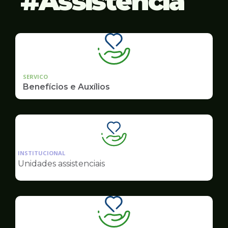
Assistência
SERVICO
Benefícios e Auxílios
Ilustração
da
INSTITUCIONAL
pagina
Unidades assistenciais
de
Assistência