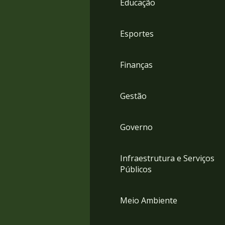
Educação
4
Acessibilidade
5
Esportes
Finanças
Gestão
Governo
Infraestrutura e Serviços
Públicos
Meio Ambiente