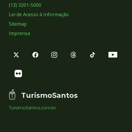
Sociais
(13) 3201-5000
Lei de Acesso à Informação
Sitemap
Imprensa
TurismoSantos
TurismoSantos.com.br