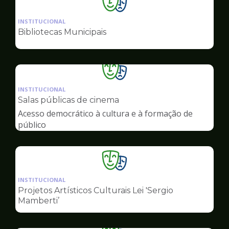
Ilustração
da
INSTITUCIONAL
pagina
Bibliotecas Municipais
de
Cultura
Ilustração
da
INSTITUCIONAL
pagina
Salas públicas de cinema
de
Acesso democrático à cultura e à formação de
Cultura
público
Ilustração
da
INSTITUCIONAL
pagina
Projetos Artísticos Culturais Lei 'Sergio
de
Mamberti’
Cultura