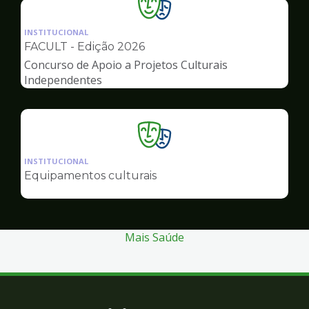
Ilustração
da
INSTITUCIONAL
pagina
FACULT - Edição 2026
de
Concurso de Apoio a Projetos Culturais
Cultura
Independentes
Ilustração
da
INSTITUCIONAL
pagina
Equipamentos culturais
de
Cultura
Mais Saúde