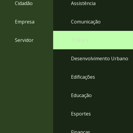
4
Cidadão
Assistência
Acessibilidade
5
Empresa
Comunicação
Servidor
Cultura
Desenvolvimento Urbano
Edificações
Educação
Esportes
Finanças