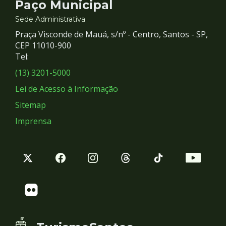
Contato
Paço Municipal
e
Sede Administrativa
Praça Visconde de Mauá, s/nº - Centro, Santos - SP,
Redes
CEP 11010-900
Tel:
Sociais
(13) 3201-5000
Lei de Acesso à Informação
Sitemap
Imprensa