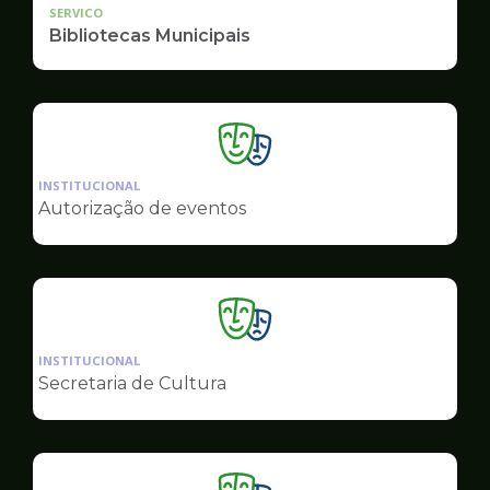
SERVICO
Bibliotecas Municipais
Ilustração
da
INSTITUCIONAL
pagina
Autorização de eventos
de
Cultura
Ilustração
da
INSTITUCIONAL
pagina
Secretaria de Cultura
de
Cultura