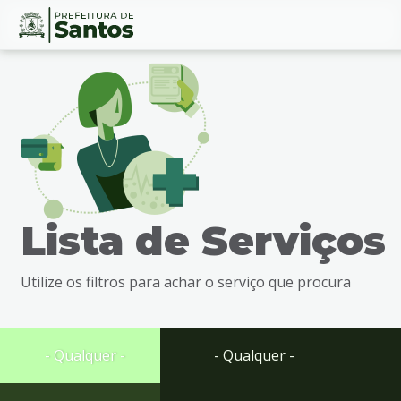
Ir
Conteúdo
para
o
conteúdo
1
Ir
para
o
menu
Lista de Serviços
2
Ir
para
Utilize os filtros para achar o serviço que procura
busca
3
Ir
para
- Qualquer -
- Qualquer -
o
rodapé