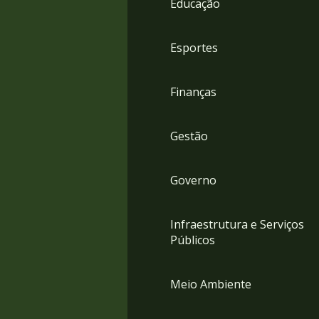
Educação
4
Acessibilidade
5
Esportes
Finanças
Gestão
Governo
Infraestrutura e Serviços
Públicos
Meio Ambiente