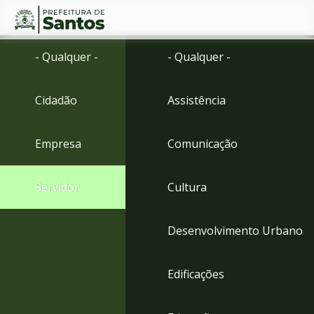
Ir
Conteúdo
- Qualquer -
- Qualquer -
para
o
conteúdo
Cidadão
Assistência
1
Ir
para
Empresa
Comunicação
o
menu
2
Servidor
Cultura
Ir
para
busca
Desenvolvimento Urbano
3
Ir
para
Edificações
o
rodapé