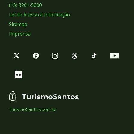
Sociais
(13) 3201-5000
Lei de Acesso à Informação
Sitemap
Imprensa
TurismoSantos
TurismoSantos.com.br